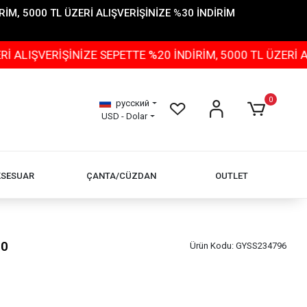
İM, 5000 TL ÜZERİ ALIŞVERİŞİNİZE %30 İNDİRİM
ERİŞİNİZE SEPETTE %20 İNDİRİM, 5000 TL ÜZERİ ALIŞVE
0
русский
USD - Dolar
KSESUAR
ÇANTA/CÜZDAN
OUTLET
90
Ürün Kodu:
GYSS234796