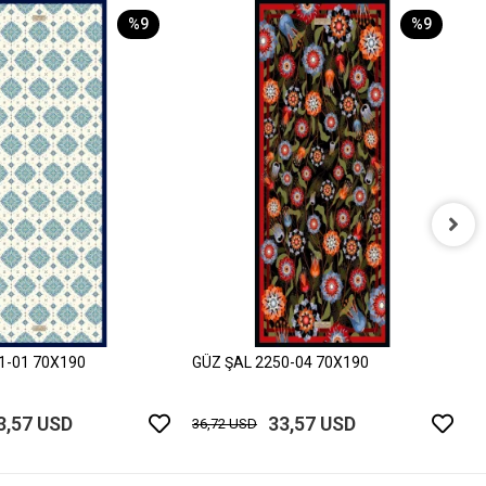
%9
%9
G
3
1-01 70X190
GÜZ ŞAL 2250-04 70X190
3,57 USD
33,57 USD
36,72 USD