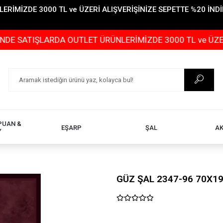
İMİZDE 3000 TL ve ÜZERİ ALIŞVERİŞİNİZE SEPETTE %20 İNDİR
IŞLARDA OUTLET ÜRÜNLERİMİZDE 3000 TL ve ÜZERİ ALIŞV
PUAN &
EŞARP
ŞAL
A
Y
GÜZ ŞAL 2347-96 70X1