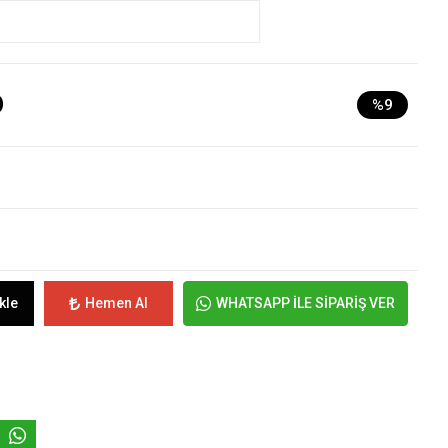
D
%9
kle
Hemen Al
WHATSAPP İLE SİPARİŞ VER