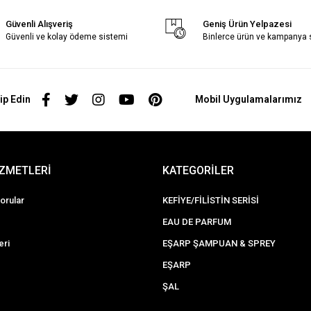
Güvenli Alışveriş
Geniş Ürün Yelpazesi
Güvenli ve kolay ödeme sistemi
Binlerce ürün ve kampanya
ip Edin
Mobil Uygulamalarımız
İZMETLERİ
KATEGORİLER
orular
KEFİYE/FİLİSTİN SERİSİ
EAU DE PARFUM
eri
EŞARP ŞAMPUAN & SPREY
EŞARP
ŞAL