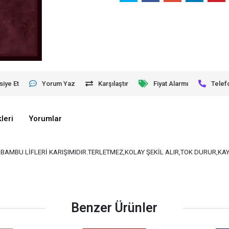
siye Et
Yorum Yaz
Karşılaştır
Fiyat Alarmı
Telef
leri
Yorumlar
VE BAMBU LİFLERİ KARIŞIMIDIR.TERLETMEZ,KOLAY ŞEKİL ALIR,TOK DURUR,K
Benzer Ürünler