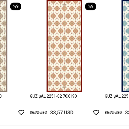
%9
%9
0
GÜZ ŞAL 2251-02 70X190
GÜZ ŞAL 225
33,57 USD
3
36,72 USD
36,72 USD