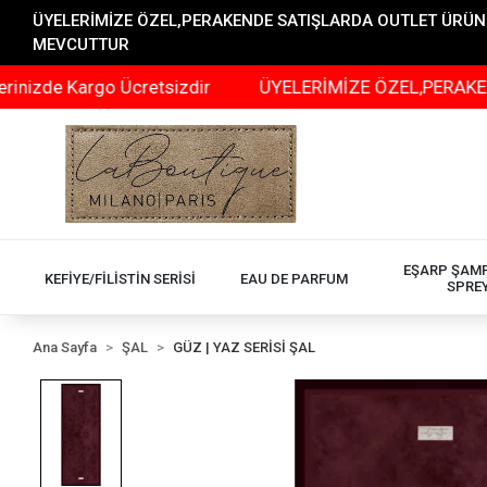
ÜYELERİMİZE ÖZEL,PERAKENDE SATIŞLARDA OUTLET ÜRÜNLER
MEVCUTTUR
 Kargo Ücretsizdir
ÜYELERİMİZE ÖZEL,PERAKENDE SAT
EŞARP ŞAM
KEFİYE/FİLİSTİN SERİSİ
EAU DE PARFUM
SPRE
Ana Sayfa
ŞAL
GÜZ | YAZ SERİSİ ŞAL