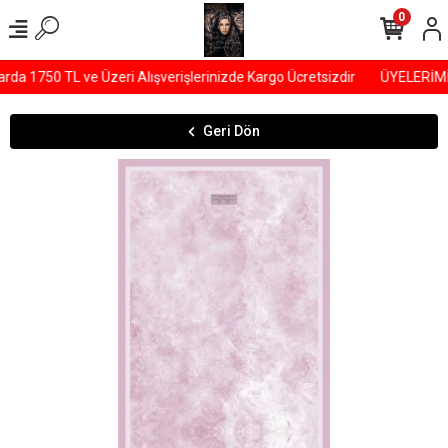
0
a 1750 TL ve Üzeri Alışverişlerinizde Kargo Ücretsizdir
ÜYELERİMİZE
Geri Dön