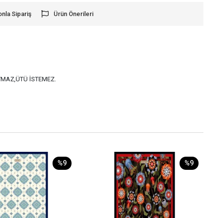
onla Sipariş
Ürün Önerileri
AYMAZ,ÜTÜ İSTEMEZ.
%9
%9