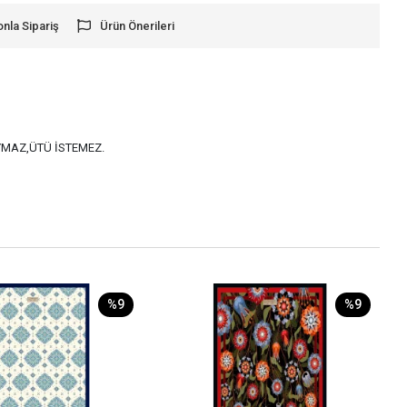
onla Sipariş
Ürün Önerileri
AYMAZ,ÜTÜ İSTEMEZ.
%9
%9