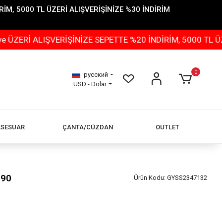
İM, 5000 TL ÜZERİ ALIŞVERİŞİNİZE %30 İNDİRİM
IŞVERİŞİNİZE SEPETTE %20 İNDİRİM, 5000 TL ÜZERİ ALI
0
русский
USD - Dolar
KSESUAR
ÇANTA/CÜZDAN
OUTLET
190
Ürün Kodu:
GYSS2347132