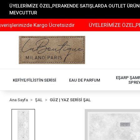
ÜYELERİMİZE ÖZEL,PERAKENDE SATIŞLARDA OUTLET ÜRÜNLER
MEVCUTTUR
nizde Kargo Ücretsizdir
ÜYELERİMİZE ÖZEL,PERAKENDE
EŞARP ŞAM
KEFİYE/FİLİSTİN SERİSİ
EAU DE PARFUM
SPRE
Ana Sayfa
ŞAL
GÜZ | YAZ SERİSİ ŞAL