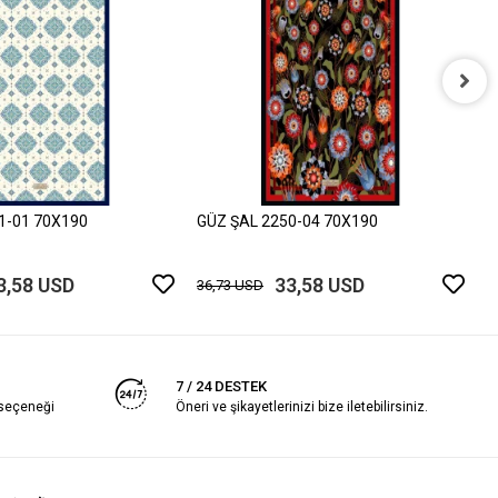
G
3
1-01 70X190
GÜZ ŞAL 2250-04 70X190
3,58 USD
33,58 USD
36,73 USD
7 / 24 DESTEK
 seçeneği
Öneri ve şikayetlerinizi bize iletebilirsiniz.