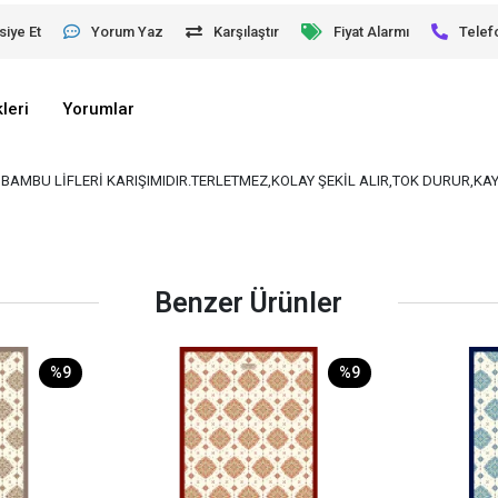
siye Et
Yorum Yaz
Karşılaştır
Fiyat Alarmı
Telef
leri
Yorumlar
VE BAMBU LİFLERİ KARIŞIMIDIR.TERLETMEZ,KOLAY ŞEKİL ALIR,TOK DURUR,K
Benzer Ürünler
%9
%9