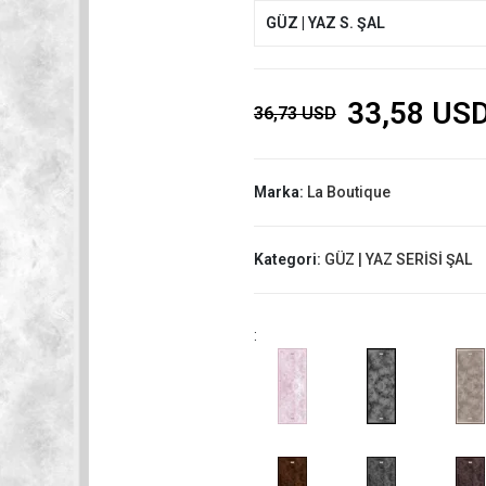
GÜZ | YAZ S. ŞAL
33,58 US
36,73 USD
Marka:
La Boutique
Kategori:
GÜZ | YAZ SERİSİ ŞAL
: