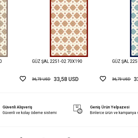
0
GÜZ ŞAL 2251-02 70X190
GÜZ ŞAL 225
33,58 USD
3
36,73 USD
36,73 USD
Güvenli Alışveriş
Geniş Ürün Yelpazesi
Güvenli ve kolay ödeme sistemi
Binlerce ürün ve kampanya