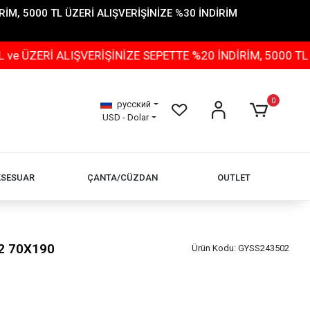
İM, 5000 TL ÜZERİ ALIŞVERİŞİNİZE %30 İNDİRİM
 ALIŞVERİŞİNİZE SEPETTE %20 İNDİRİM, 5000 TL ÜZERİ 
0
русский
USD - Dolar
KSESUAR
ÇANTA/CÜZDAN
OUTLET
02 70X190
Ürün Kodu:
GYSS243502