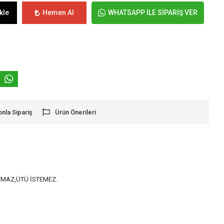
kle
Hemen Al
WHATSAPP İLE SİPARİŞ VER
onla Sipariş
Ürün Önerileri
AYMAZ,ÜTÜ İSTEMEZ.