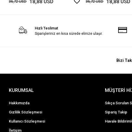
18,88 USD
18,88 USD
36,72 USD
36,72 USD
Hızlı Teslimat
Siparişleriniz en kısa sürede elinize ulaşır.
Bizi Tak
KURUMSAL
MÜŞTERİ H
Hakkımızda
Sıkça Sorulan S
Gizlilik Sözleşmesi
Sipariş Takip
Kullanıcı Sözleşmesi
Havale Bildiriml
İletişim