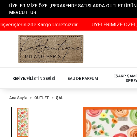
ÜYELERİMİZE ÖZEL,PERAKENDE SATIŞLARDA OUTLET ÜRÜNLER
MEVCUTTUR
erinizde Kargo Ücretsizdir
ÜYELERİMİZE ÖZEL,PERAKEN
EŞARP ŞAM
KEFİYE/FİLİSTİN SERİSİ
EAU DE PARFUM
SPRE
Ana Sayfa
OUTLET
ŞAL