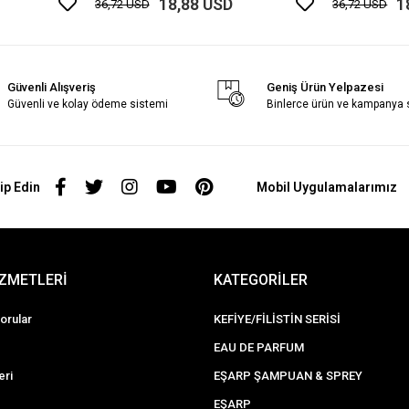
18,88 USD
1
36,72 USD
36,72 USD
Güvenli Alışveriş
Geniş Ürün Yelpazesi
Güvenli ve kolay ödeme sistemi
Binlerce ürün ve kampanya
ip Edin
Mobil Uygulamalarımız
İZMETLERİ
KATEGORİLER
orular
KEFİYE/FİLİSTİN SERİSİ
EAU DE PARFUM
eri
EŞARP ŞAMPUAN & SPREY
EŞARP