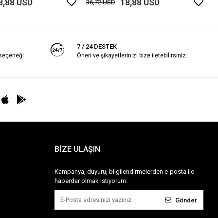
8,88 USD
18,88 USD
36,72 USD
7 / 24 DESTEK
 seçeneği
Öneri ve şikayetlerinizi bize iletebilirsiniz.
BİZE ULAŞIN
Kampanya, duyuru, bilgilendirmelerden e-posta ile
haberdar olmak istiyorum.
Gönder