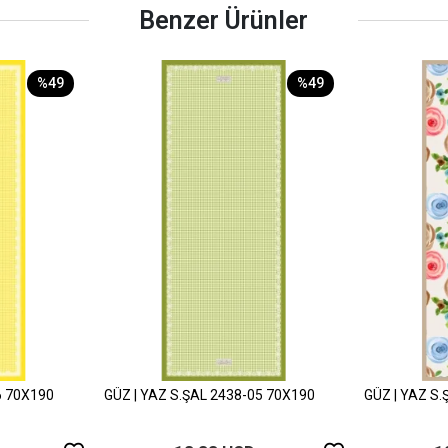
Benzer Ürünler
%49
%49
6 70X190
GÜZ | YAZ S.ŞAL 2438-05 70X190
GÜZ | YAZ S