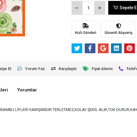
Sepete E
Hızlı Gönderi
Güvenli Alışveriş
siye Et
Yorum Yaz
Karşılaştır
Fiyat Alarmı
Telef
leri
Yorumlar
VE BAMBU LİFLERİ KARIŞIMIDIR.TERLETMEZ,KOLAY ŞEKİL ALIR,TOK DURUR,K