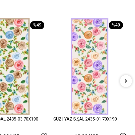
%49
%49
G
3
.ŞAL 2435-03 70X190
GÜZ | YAZ S.ŞAL 2435-01 70X190