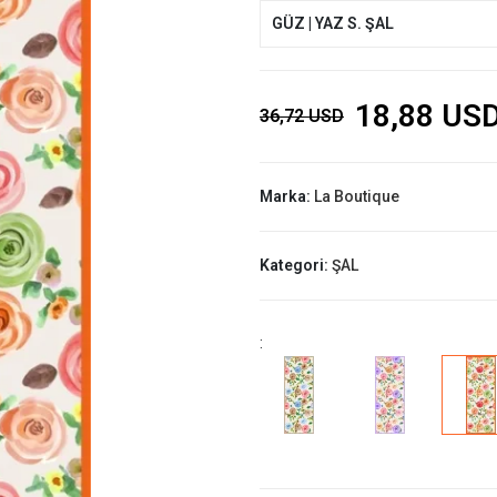
GÜZ | YAZ S. ŞAL
18,88 US
36,72 USD
Marka:
La Boutique
Kategori:
ŞAL
: