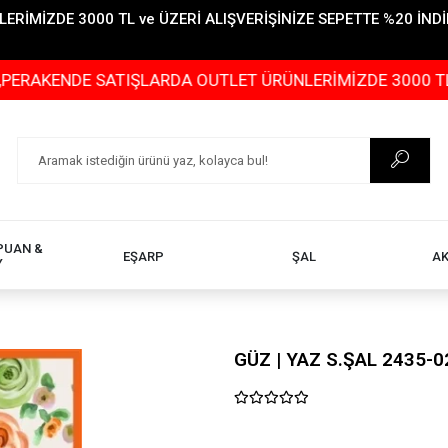
İMİZDE 3000 TL ve ÜZERİ ALIŞVERİŞİNİZE SEPETTE %20 İNDİR
DE SATIŞLARDA OUTLET ÜRÜNLERİMİZDE 3000 TL ve ÜZERİ
PUAN &
EŞARP
ŞAL
A
Y
GÜZ | YAZ S.ŞAL 2435-