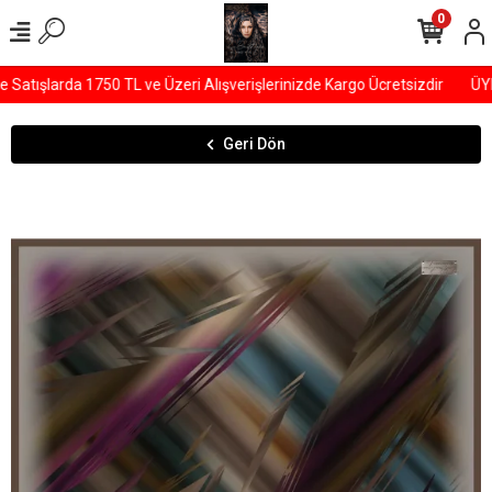
0
tışlarda 1750 TL ve Üzeri Alışverişlerinizde Kargo Ücretsizdir
ÜYEL
Geri Dön