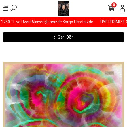
0
0 TL ve Üzeri Alışverişlerinizde Kargo Ücretsizdir
ÜYELERİMİZE ÖZ
Geri Dön