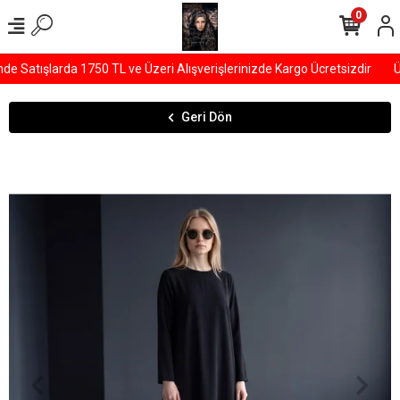
0
 Satışlarda 1750 TL ve Üzeri Alışverişlerinizde Kargo Ücretsizdir
ÜY
Geri Dön