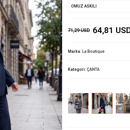
OMUZ ASKILI
64,81 US
71,29 USD
Marka:
La Boutique
Kategori:
ÇANTA
: