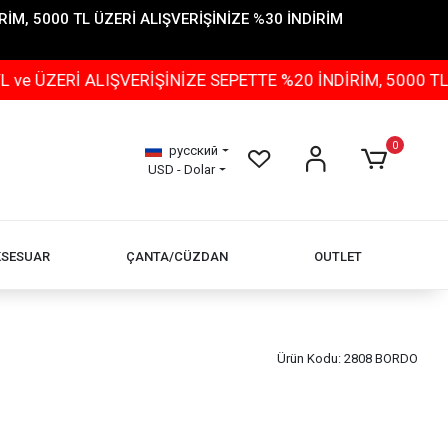
İM, 5000 TL ÜZERİ ALIŞVERİŞİNİZE %30 İNDİRİM
ALIŞVERİŞİNİZE SEPETTE %20 İNDİRİM, 5000 TL ÜZERİ A
0
русский
USD - Dolar
KSESUAR
ÇANTA/CÜZDAN
OUTLET
Ürün Kodu:
2808 BORDO