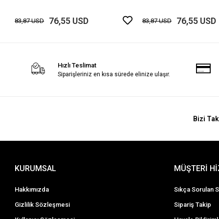
76,55 USD
76,55 USD
83,87 USD
83,87 USD
Hızlı Teslimat
Siparişleriniz en kısa sürede elinize ulaşır.
Bizi Tak
KURUMSAL
MÜŞTERİ H
Hakkımızda
Sıkça Sorulan S
Gizlilik Sözleşmesi
Sipariş Takip