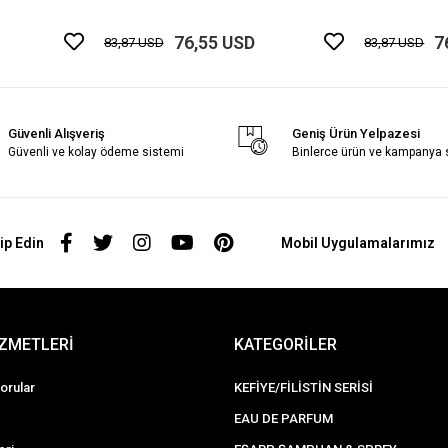
76,55 USD
7
83,87 USD
83,87 USD
Güvenli Alışveriş
Geniş Ürün Yelpazesi
Güvenli ve kolay ödeme sistemi
Binlerce ürün ve kampanya
ip Edin
Mobil Uygulamalarımız
İZMETLERİ
KATEGORİLER
orular
KEFİYE/FİLİSTİN SERİSİ
EAU DE PARFUM