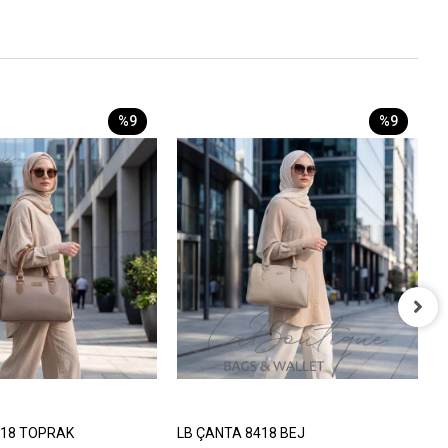
%9
%9
L
8
418 TOPRAK
LB ÇANTA 8418 BEJ