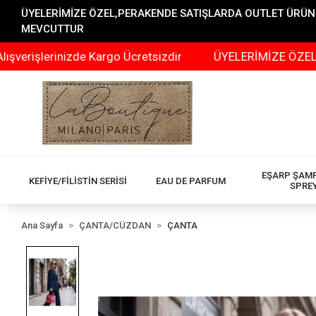
ÜYELERİMİZE ÖZEL,PERAKENDE SATIŞLARDA OUTLET ÜRÜNLER
MEVCUTTUR
inizde Kargo Ücretsizdir
ÜYELERİMİZE ÖZEL,PERAKEND
EŞARP ŞAM
KEFİYE/FİLİSTİN SERİSİ
EAU DE PARFUM
SPRE
Ana Sayfa
ÇANTA/CÜZDAN
ÇANTA