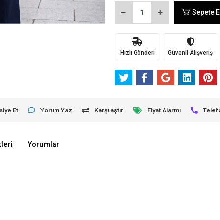
Sepete E
Hızlı Gönderi
Güvenli Alışveriş
siye Et
Yorum Yaz
Karşılaştır
Fiyat Alarmı
Telef
leri
Yorumlar