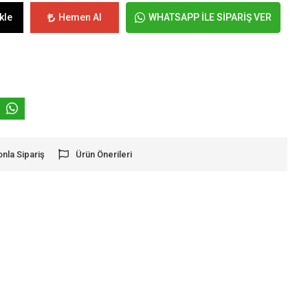
kle
Hemen Al
WHATSAPP İLE SİPARİŞ VER
onla Sipariş
Ürün Önerileri