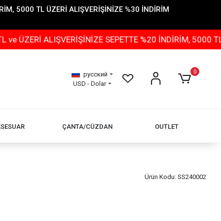
İM, 5000 TL ÜZERİ ALIŞVERİŞİNİZE %30 İNDİRİM
Rİ ALIŞVERİŞİNİZE SEPETTE %20 İNDİRİM, 5000 TL ÜZER
0
русский
USD - Dolar
KSESUAR
ÇANTA/CÜZDAN
OUTLET
Ürün Kodu:
SS240002