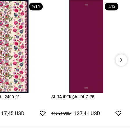
%14
%13
S
1
AL 2400-01
SURA İPEK ŞAL DÜZ-78
117,45 USD
127,41 USD
146,81 USD