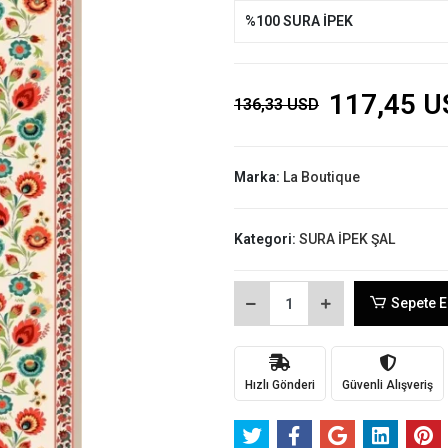
%100 SURA İPEK
117,45 U
136,33 USD
Marka:
La Boutique
Kategori:
SURA İPEK ŞAL
Sepete E
Hızlı Gönderi
Güvenli Alışveriş