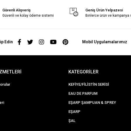
Güvenli Alışveriş
Geniş Ürün Yelpazesi
Güvenli ve kolay ödeme sistemi
Binlerce ürün ve kampanya
ip Edin
Mobil Uygulamalarımız
İZMETLERİ
KATEGORİLER
orular
KEFİYE/FİLİSTİN SERİSİ
EAU DE PARFUM
eri
EŞARP ŞAMPUAN & SPREY
EŞARP
ŞAL