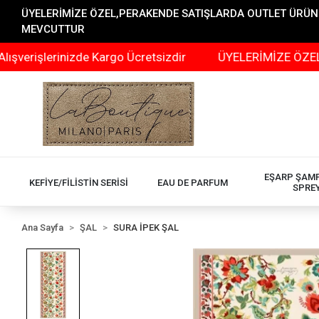
ÜYELERİMİZE ÖZEL,PERAKENDE SATIŞLARDA OUTLET ÜRÜNLER
MEVCUTTUR
şlerinizde Kargo Ücretsizdir
ÜYELERİMİZE ÖZEL,PERAK
EŞARP ŞAM
KEFİYE/FİLİSTİN SERİSİ
EAU DE PARFUM
SPRE
Ana Sayfa
ŞAL
SURA İPEK ŞAL