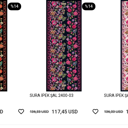
%14
%14
SURA İPEK ŞAL 2400-03
SURA İPEK Ş
SD
117,45 USD
136,33 USD
136,33 USD