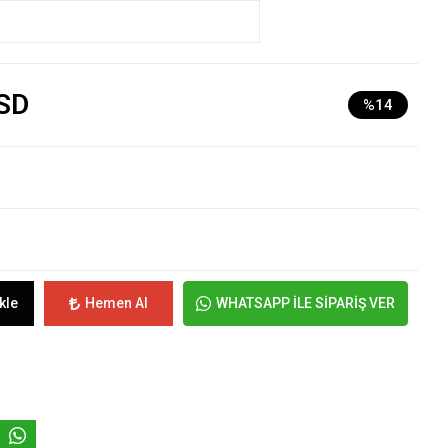
SD
%14
kle
Hemen Al
WHATSAPP İLE SİPARİŞ VER