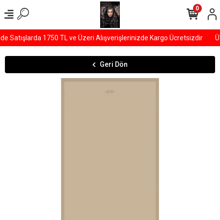
0
 Satışlarda 1750 TL ve Üzeri Alışverişlerinizde Kargo Ücretsizdir
ÜY
Geri Dön