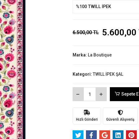
%100 TWILL İPEK
5.600,00
6.500,00 TL
Marka:
La Boutique
Kategori:
TWILL İPEK ŞAL
Sepete E
Hızlı Gönderi
Güvenli Alışveriş