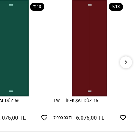
%13
%13
T
7
ŞAL DÜZ-56
TWILL İPEK ŞAL DÜZ-15
.075,00 TL
6.075,00 TL
7.000,00 TL