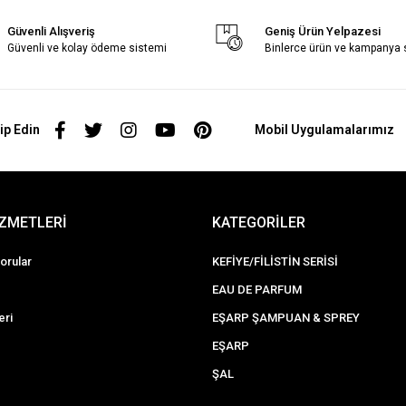
Güvenli Alışveriş
Geniş Ürün Yelpazesi
Güvenli ve kolay ödeme sistemi
Binlerce ürün ve kampanya
ip Edin
Mobil Uygulamalarımız
İZMETLERİ
KATEGORİLER
orular
KEFİYE/FİLİSTİN SERİSİ
EAU DE PARFUM
eri
EŞARP ŞAMPUAN & SPREY
EŞARP
ŞAL