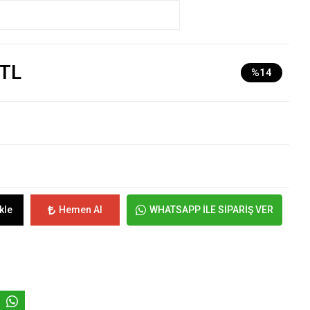
 TL
%14
kle
Hemen Al
WHATSAPP İLE SİPARİŞ VER