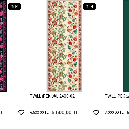
%14
%14
TWİLL İPEK ŞAL 2400-02
TWILL İPEK 
TL
5.600,00 TL
6
6.500,00 TL
7.000,00 TL