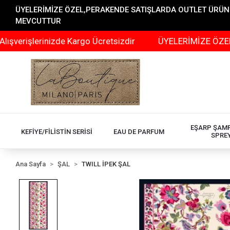
ÜYELERİMİZE ÖZEL,PERAKENDE SATIŞLARDA OUTLET ÜRÜNLER
MEVCUTTUR
şlerinizde Kargo Ücretsizdir
ÜYELERİMİZE ÖZEL,PERAK
EŞARP ŞAM
KEFİYE/FİLİSTİN SERİSİ
EAU DE PARFUM
SPRE
Ana Sayfa
ŞAL
TWILL İPEK ŞAL