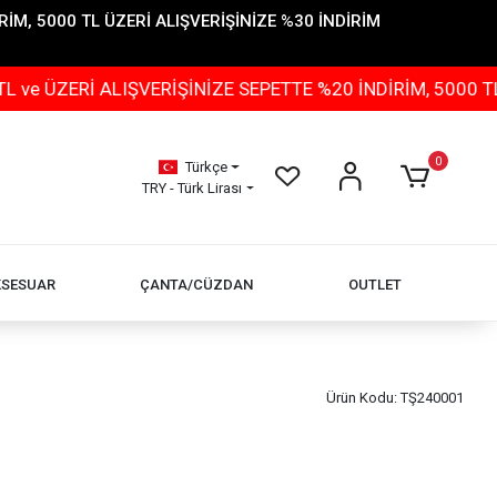
İM, 5000 TL ÜZERİ ALIŞVERİŞİNİZE %30 İNDİRİM
Rİ ALIŞVERİŞİNİZE SEPETTE %20 İNDİRİM, 5000 TL ÜZER
0
Türkçe
TRY - Türk Lirası
KSESUAR
ÇANTA/CÜZDAN
OUTLET
1
Ürün Kodu:
TŞ240001