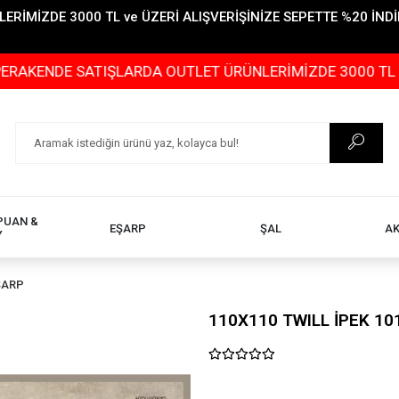
İMİZDE 3000 TL ve ÜZERİ ALIŞVERİŞİNİZE SEPETTE %20 İNDİR
 SATIŞLARDA OUTLET ÜRÜNLERİMİZDE 3000 TL ve ÜZERİ A
PUAN &
EŞARP
ŞAL
A
Y
ŞARP
110X110 TWILL İPEK 10