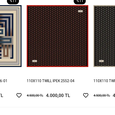
%11
%11
06-01
110X110 TWILL İPEK 2552-04
110X110 TWI
TL
4.000,00 TL
4
4.500,00 TL
4.500,00 TL