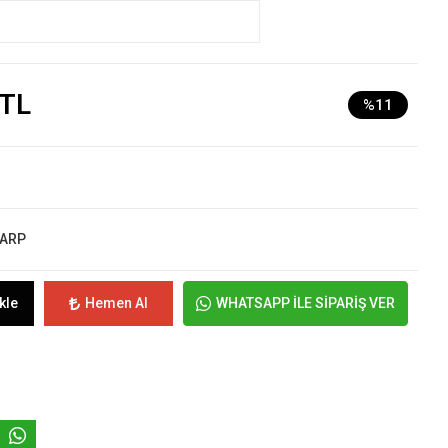
 TL
%11
ŞARP
kle
Hemen Al
WHATSAPP İLE SİPARİŞ VER