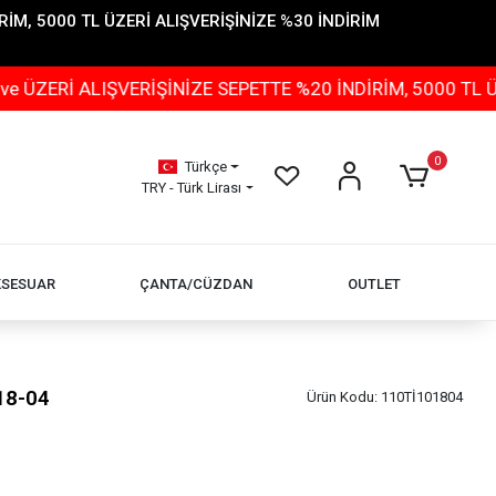
İM, 5000 TL ÜZERİ ALIŞVERİŞİNİZE %30 İNDİRİM
LIŞVERİŞİNİZE SEPETTE %20 İNDİRİM, 5000 TL ÜZERİ AL
0
Türkçe
TRY - Türk Lirası
KSESUAR
ÇANTA/CÜZDAN
OUTLET
18-04
Ürün Kodu:
110Tİ101804