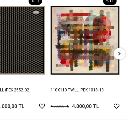
%11
%11
1
4
LL İPEK 2552-02
110X110 TWILL İPEK 1018-13
.000,00 TL
4.000,00 TL
4.500,00 TL