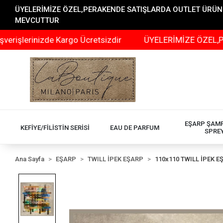
ÜYELERİMİZE ÖZEL,PERAKENDE SATIŞLARDA OUTLET ÜRÜNLER
MEVCUTTUR
inizde Kargo Ücretsizdir
ÜYELERİMİZE ÖZEL,PERAKENDE
EŞARP ŞAM
KEFİYE/FİLİSTİN SERİSİ
EAU DE PARFUM
SPRE
Ana Sayfa
EŞARP
TWILL İPEK EŞARP
110x110 TWILL İPEK E