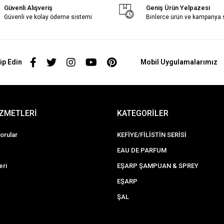
Güvenli Alışveriş
Geniş Ürün Yelpazesi
Güvenli ve kolay ödeme sistemi
Binlerce ürün ve kampanya
ip Edin
Mobil Uygulamalarımız
İZMETLERİ
KATEGORİLER
orular
KEFİYE/FİLİSTİN SERİSİ
EAU DE PARFUM
eri
EŞARP ŞAMPUAN & SPREY
EŞARP
ŞAL