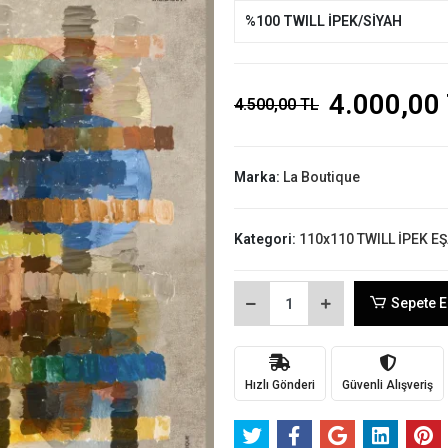
%100 TWILL İPEK/SİYAH
4.000,00
4.500,00 TL
Marka:
La Boutique
Kategori:
110x110 TWILL İPEK E
Sepete E
Hızlı Gönderi
Güvenli Alışveriş