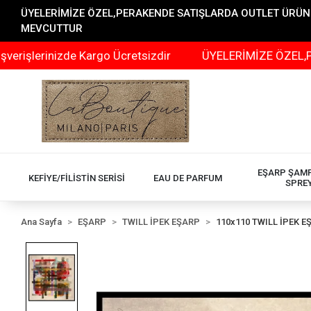
ÜYELERİMİZE ÖZEL,PERAKENDE SATIŞLARDA OUTLET ÜRÜNLER
MEVCUTTUR
inizde Kargo Ücretsizdir
ÜYELERİMİZE ÖZEL,PERAKENDE
EŞARP ŞAM
KEFİYE/FİLİSTİN SERİSİ
EAU DE PARFUM
SPRE
Ana Sayfa
EŞARP
TWILL İPEK EŞARP
110x110 TWILL İPEK E