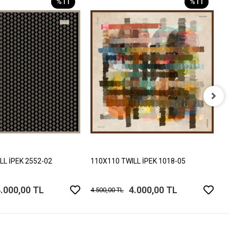
%11
%11
1
4
LL İPEK 2552-02
110X110 TWILL İPEK 1018-05
.000,00 TL
4.000,00 TL
4.500,00 TL