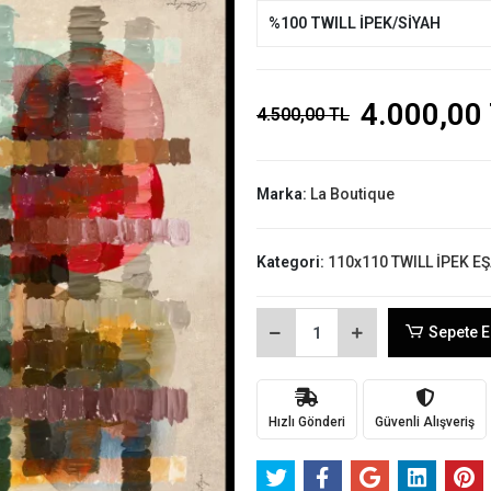
%100 TWILL İPEK/SİYAH
4.000,00
4.500,00 TL
Marka:
La Boutique
Kategori:
110x110 TWILL İPEK E
Sepete E
Hızlı Gönderi
Güvenli Alışveriş