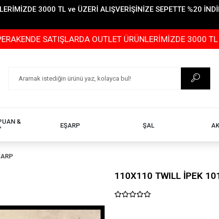
İMİZDE 3000 TL ve ÜZERİ ALIŞVERİŞİNİZE SEPETTE %20 İNDİR
 SATIŞLARDA OUTLET ÜRÜNLERİMİZDE 3000 TL ve ÜZERİ A
PUAN &
EŞARP
ŞAL
A
Y
ŞARP
110X110 TWILL İPEK 10