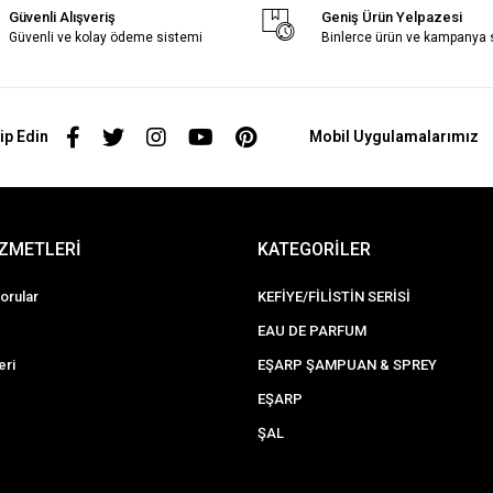
Güvenli Alışveriş
Geniş Ürün Yelpazesi
Güvenli ve kolay ödeme sistemi
Binlerce ürün ve kampanya
ip Edin
Mobil Uygulamalarımız
İZMETLERİ
KATEGORİLER
orular
KEFİYE/FİLİSTİN SERİSİ
EAU DE PARFUM
eri
EŞARP ŞAMPUAN & SPREY
EŞARP
ŞAL