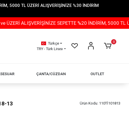
İM, 5000 TL ÜZERİ ALIŞVERİŞİNİZE %30 İNDİRİM
LIŞVERİŞİNİZE SEPETTE %20 İNDİRİM, 5000 TL ÜZERİ AL
0
Türkçe
TRY - Türk Lirası
KSESUAR
ÇANTA/CÜZDAN
OUTLET
18-13
Ürün Kodu:
110Tİ101813