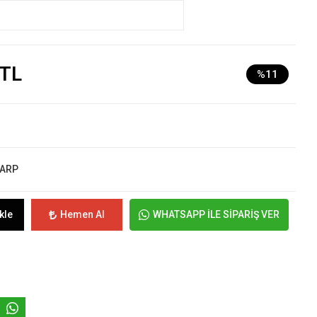
 TL
%11
ŞARP
kle
Hemen Al
WHATSAPP İLE SİPARİŞ VER