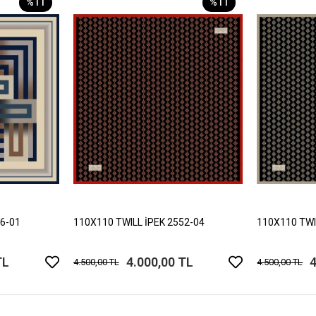
%11
%11
06-01
110X110 TWILL İPEK 2552-04
110X110 TWI
TL
4.000,00 TL
4
4.500,00 TL
4.500,00 TL