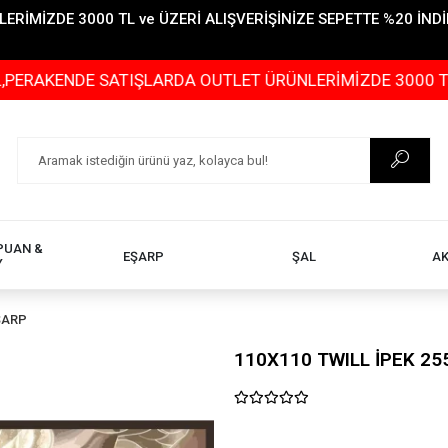
İMİZDE 3000 TL ve ÜZERİ ALIŞVERİŞİNİZE SEPETTE %20 İNDİR
DE SATIŞLARDA OUTLET ÜRÜNLERİMİZDE 3000 TL ve ÜZERİ
PUAN &
EŞARP
ŞAL
A
Y
ŞARP
110X110 TWILL İPEK 25