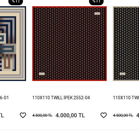
%11
%11
06-01
110X110 TWILL İPEK 2552-04
110X110 TWI
TL
4.000,00 TL
4
4.500,00 TL
4.500,00 TL