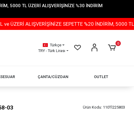
İM, 5000 TL ÜZERİ ALIŞVERİŞİNİZE %30 İNDİRİM
 ALIŞVERİŞİNİZE SEPETTE %20 İNDİRİM, 5000 TL ÜZERİ 
0
Türkçe
TRY - Türk Lirası
KSESUAR
ÇANTA/CÜZDAN
OUTLET
58-03
Ürün Kodu:
110Tİ225803