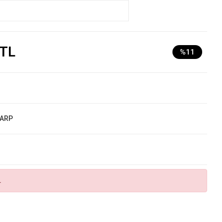
 TL
%11
ŞARP
.