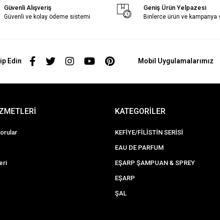
Güvenli Alışveriş
Geniş Ürün Yelpazesi
Güvenli ve kolay ödeme sistemi
Binlerce ürün ve kampanya
ip Edin
Mobil Uygulamalarımız
İZMETLERİ
KATEGORİLER
orular
KEFİYE/FİLİSTİN SERİSİ
EAU DE PARFUM
eri
EŞARP ŞAMPUAN & SPREY
EŞARP
ŞAL