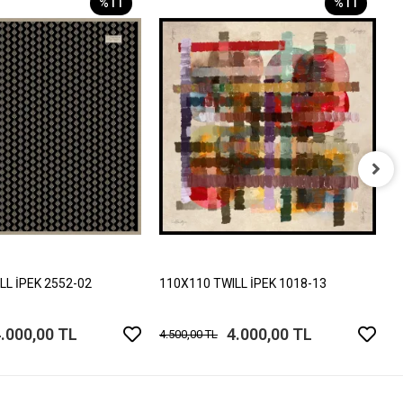
%11
%11
1
4
LL İPEK 2552-02
110X110 TWILL İPEK 1018-13
.000,00 TL
4.000,00 TL
4.500,00 TL