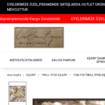
ÜYELERİMİZE ÖZEL,PERAKENDE SATIŞLARDA OUTLET ÜRÜNLER
MEVCUTTUR
erinizde Kargo Ücretsizdir
ÜYELERİMİZE ÖZEL,PERAKEN
EŞARP ŞAM
KEFİYE/FİLİSTİN SERİSİ
EAU DE PARFUM
SPRE
Ana Sayfa
EŞARP
TWILL İPEK EŞARP
110x110 TWILL İPEK E