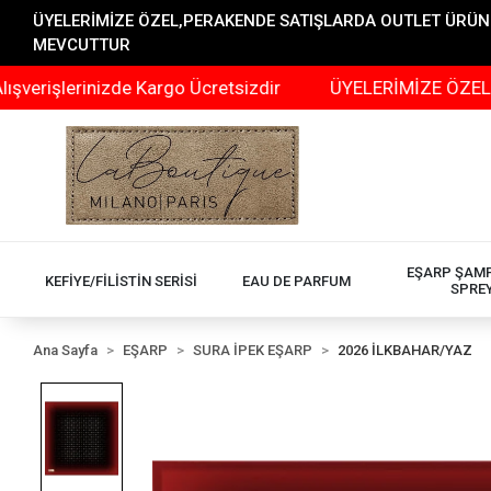
ÜYELERİMİZE ÖZEL,PERAKENDE SATIŞLARDA OUTLET ÜRÜNLER
MEVCUTTUR
rinizde Kargo Ücretsizdir
ÜYELERİMİZE ÖZEL,PERAKEN
EŞARP ŞAM
KEFİYE/FİLİSTİN SERİSİ
EAU DE PARFUM
SPRE
Ana Sayfa
EŞARP
SURA İPEK EŞARP
2026 İLKBAHAR/YAZ