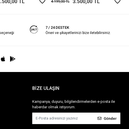
.500,00 TL
3.500,00 TL
4.199,00 TL
7 / 24 DESTEK
 seçeneği
Öneri ve şikayetlerinizi bize iletebilirsiniz.
BİZE ULAŞIN
Kampanya, duyuru, bilgilendirmelerden e-posta ile
haberdar olmak istiyorum.
Gönder