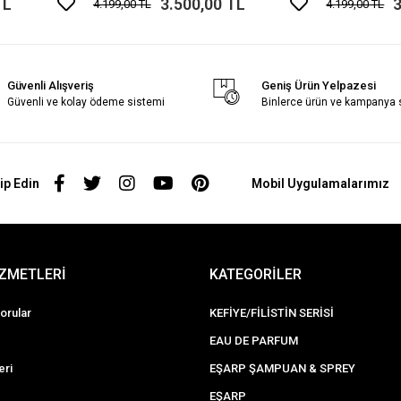
TL
3.500,00 TL
3
4.199,00 TL
4.199,00 TL
Güvenli Alışveriş
Geniş Ürün Yelpazesi
Güvenli ve kolay ödeme sistemi
Binlerce ürün ve kampanya
ip Edin
Mobil Uygulamalarımız
İZMETLERİ
KATEGORİLER
orular
KEFİYE/FİLİSTİN SERİSİ
EAU DE PARFUM
eri
EŞARP ŞAMPUAN & SPREY
EŞARP