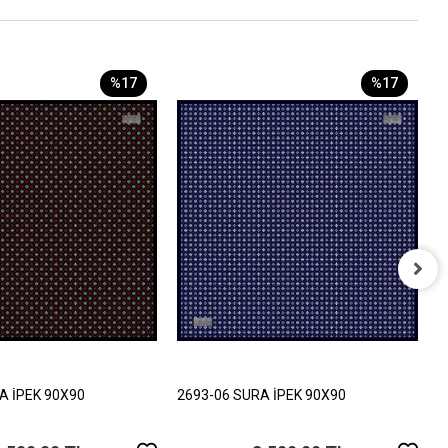
%17
%17
2
4
A İPEK 90X90
2693-06 SURA İPEK 90X90