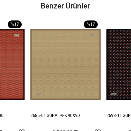
Benzer Ürünler
%17
%17
90
2685-01 SURA İPEK 90X90
2693-11 SUR