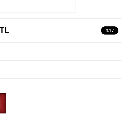
 TL
%17