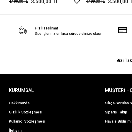
3.500,00 TL
3.500,00 
4.199,00 TL
4.199,00 TL
Hızlı Teslimat
Siparişleriniz en kısa sürede elinize ulaşır.
Bizi Tak
KURUMSAL
MÜŞTERİ H
Hakkımızda
Sıkça Sorulan S
Gizlilik Sözleşmesi
Sipariş Takip
Kullanıcı Sözleşmesi
Havale Bildiriml
İletişim