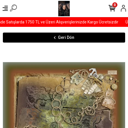
0
Satışlarda 1750 TL ve Üzeri Alışverişlerinizde Kargo Ücretsizdir
ÜY
Geri Dön