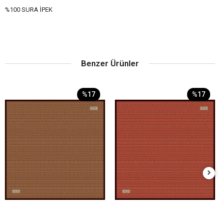
%100 SURA İPEK
Benzer Ürünler
%17
%17