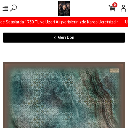
0
Satışlarda 1750 TL ve Üzeri Alışverişlerinizde Kargo Ücretsizdir
ÜY
Geri Dön