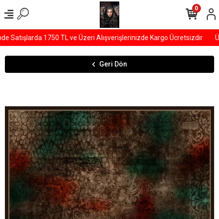
0
Satışlarda 1750 TL ve Üzeri Alışverişlerinizde Kargo Ücretsizdir
ÜY
Geri Dön