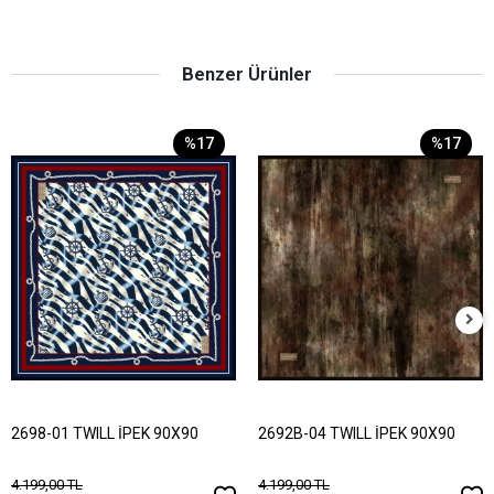
Benzer Ürünler
%17
%17
2698-01 TWILL İPEK 90X90
2692B-04 TWILL İPEK 90X90
4.199,00 TL
4.199,00 TL