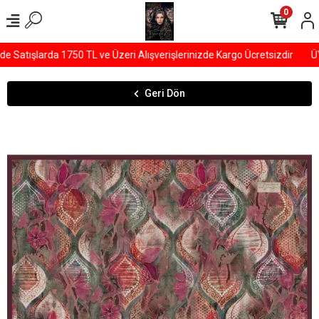
0
Satışlarda 1750 TL ve Üzeri Alışverişlerinizde Kargo Ücretsizdir
ÜYE
Geri Dön