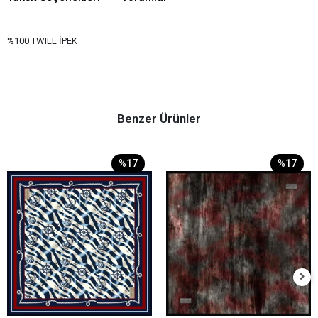
%100 TWILL İPEK
Benzer Ürünler
%17
%17