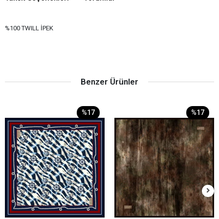
%100 TWILL İPEK
Benzer Ürünler
%17
%17