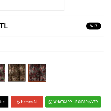
 TL
%17
kle
Hemen Al
WHATSAPP İLE SİPARİŞ VER