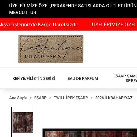
ÜYELERİMİZE ÖZEL,PERAKENDE SATIŞLARDA OUTLET ÜRÜNLER
MEVCUTTUR
rinizde Kargo Ücretsizdir
ÜYELERİMİZE ÖZEL,PERAKEND
EŞARP ŞAM
KEFİYE/FİLİSTİN SERİSİ
EAU DE PARFUM
SPRE
Ana Sayfa
EŞARP
TWILL İPEK EŞARP
2026 İLKBAHAR/YAZ