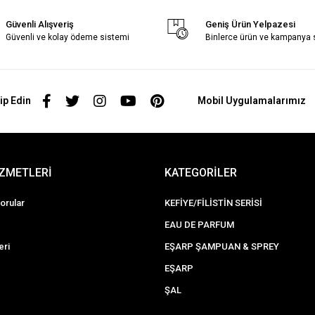
Güvenli Alışveriş
Geniş Ürün Yelpazesi
Güvenli ve kolay ödeme sistemi
Binlerce ürün ve kampanya
ip Edin
Mobil Uygulamalarımız
İZMETLERİ
KATEGORİLER
orular
KEFİYE/FİLİSTİN SERİSİ
EAU DE PARFUM
eri
EŞARP ŞAMPUAN & SPREY
EŞARP
ŞAL