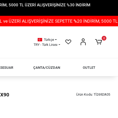
İM, 5000 TL ÜZERİ ALIŞVERİŞİNİZE %30 İNDİRİM
ALIŞVERİŞİNİZE SEPETTE %20 İNDİRİM, 5000 TL ÜZERİ A
0
Türkçe
TRY - Türk Lirası
KSESUAR
ÇANTA/CÜZDAN
OUTLET
0X90
Ürün Kodu:
Tİ2692A05