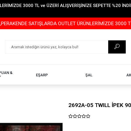
İMİZDE 3000 TL ve ÜZERİ ALIŞVERİŞİNİZE SEPETTE %20 İNDİR
E SATIŞLARDA OUTLET ÜRÜNLERİMİZDE 3000 TL ve ÜZERİ 
PUAN &
EŞARP
ŞAL
A
Y
2692A-05 TWILL İPEK 9