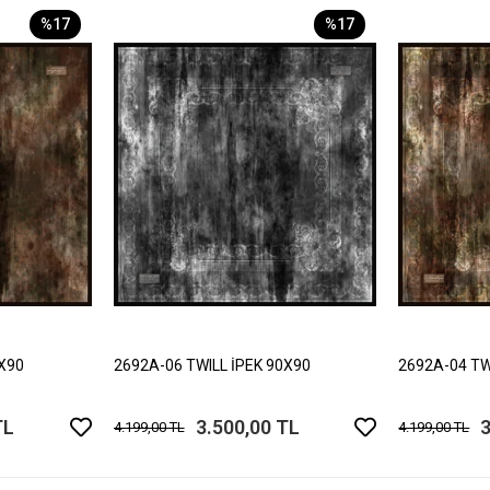
%17
%17
0X90
2692A-06 TWILL İPEK 90X90
2692A-04 TW
TL
3.500,00 TL
3
4.199,00 TL
4.199,00 TL