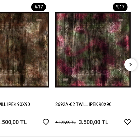
%17
%17
2
4
ILL İPEK 90X90
2692A-02 TWILL İPEK 90X90
.500,00 TL
3.500,00 TL
4.199,00 TL