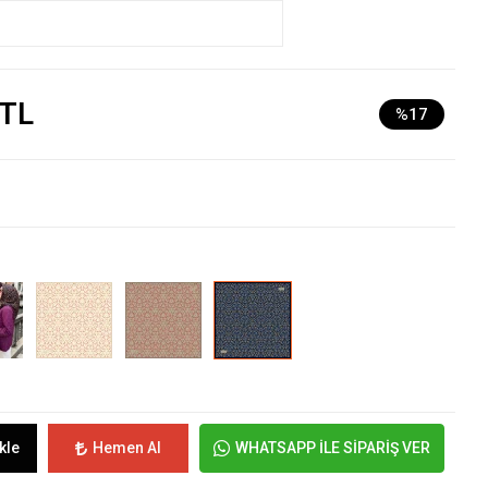
 TL
%17
kle
Hemen Al
WHATSAPP İLE SİPARİŞ VER