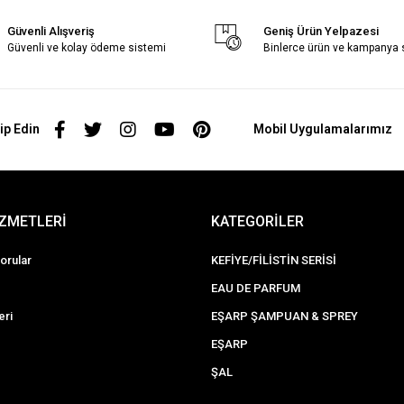
Güvenli Alışveriş
Geniş Ürün Yelpazesi
Güvenli ve kolay ödeme sistemi
Binlerce ürün ve kampanya
ip Edin
Mobil Uygulamalarımız
İZMETLERİ
KATEGORİLER
orular
KEFİYE/FİLİSTİN SERİSİ
EAU DE PARFUM
eri
EŞARP ŞAMPUAN & SPREY
EŞARP
ŞAL