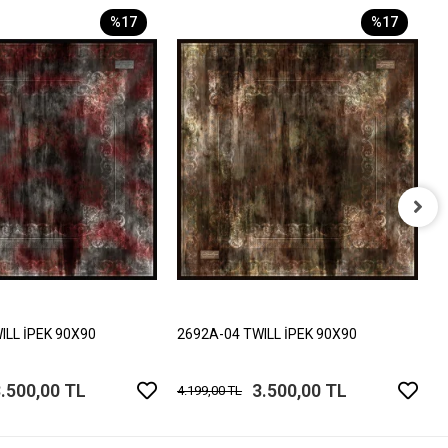
%17
%17
2
4
ILL İPEK 90X90
2692A-04 TWILL İPEK 90X90
.500,00 TL
3.500,00 TL
4.199,00 TL