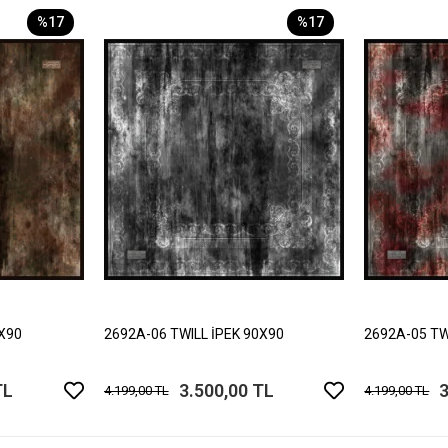
%17
%17
0X90
2692A-06 TWILL İPEK 90X90
2692A-05 TW
TL
3.500,00 TL
3
4.199,00 TL
4.199,00 TL