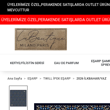
ÜYELERİMİZE ÖZEL,PERAKENDE SATIŞLARDA OUTLET ÜRÜNLER
MEVCUTTUR
MİZE ÖZEL,PERAKENDE SATIŞLARDA OUTLET ÜRÜNLERİMİZDE
EŞARP ŞAM
KEFİYE/FİLİSTİN SERİSİ
EAU DE PARFUM
SPRE
Ana Sayfa
EŞARP
TWILL İPEK EŞARP
2026 İLKBAHAR/YAZ