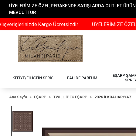
ÜYELERİMİZE ÖZEL,PERAKENDE SATIŞLARDA OUTLET ÜRÜNLER
MEVCUTTUR
rinizde Kargo Ücretsizdir
ÜYELERİMİZE ÖZEL,PERAKEN
EŞARP ŞAM
KEFİYE/FİLİSTİN SERİSİ
EAU DE PARFUM
SPRE
Ana Sayfa
EŞARP
TWILL İPEK EŞARP
2026 İLKBAHAR/YAZ