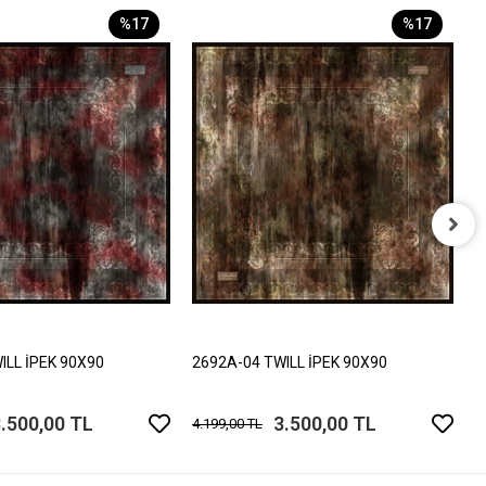
%17
%17
2
4
ILL İPEK 90X90
2692A-04 TWILL İPEK 90X90
.500,00 TL
3.500,00 TL
4.199,00 TL