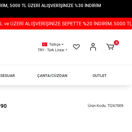
İM, 5000 TL ÜZERİ ALIŞVERİŞİNİZE %30 İNDİRİM
 ALIŞVERİŞİNİZE SEPETTE %20 İNDİRİM, 5000 TL ÜZERİ 
0
Türkçe
TRY - Türk Lirası
KSESUAR
ÇANTA/CÜZDAN
OUTLET
X90
Ürün Kodu:
Tİ267009