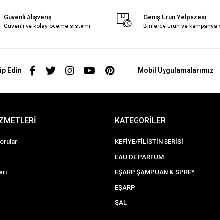
Güvenli Alışveriş
Geniş Ürün Yelpazesi
Güvenli ve kolay ödeme sistemi
Binlerce ürün ve kampanya
ip Edin
Mobil Uygulamalarımız
İZMETLERİ
KATEGORİLER
orular
KEFİYE/FİLİSTİN SERİSİ
EAU DE PARFUM
eri
EŞARP ŞAMPUAN & SPREY
EŞARP
ŞAL