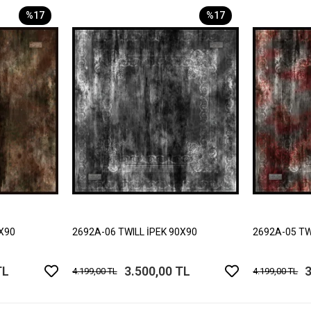
%17
%17
0X90
2692A-06 TWILL İPEK 90X90
2692A-05 TW
TL
3.500,00 TL
3
4.199,00 TL
4.199,00 TL