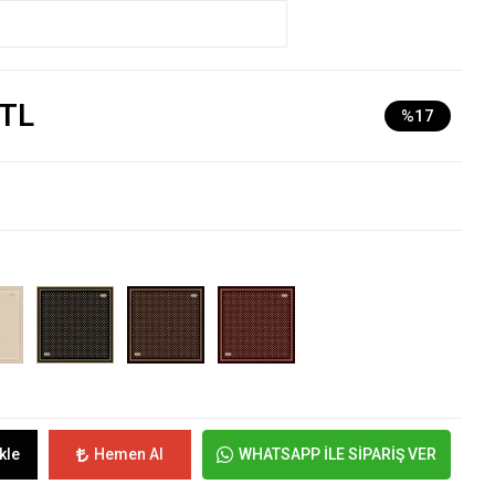
 TL
%17
kle
Hemen Al
WHATSAPP İLE SİPARİŞ VER