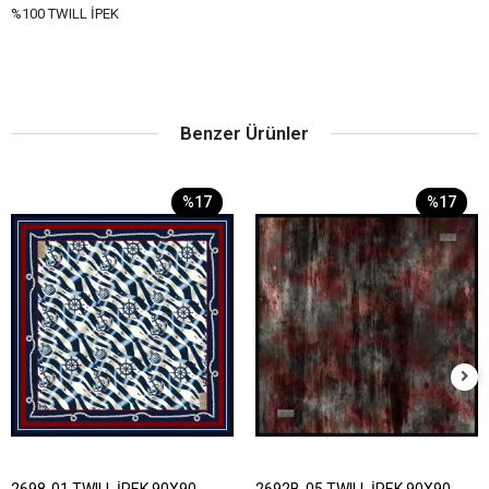
%100 TWILL İPEK
Benzer Ürünler
%17
%17
2698-01 TWILL İPEK 90X90
2692B-05 TWILL İPEK 90X90