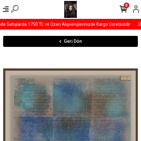
0
Satışlarda 1750 TL ve Üzeri Alışverişlerinizde Kargo Ücretsizdir
ÜY
Geri Dön