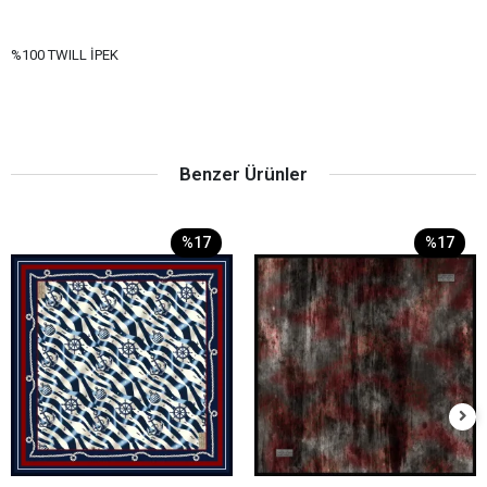
%100 TWILL İPEK
Benzer Ürünler
%17
%17