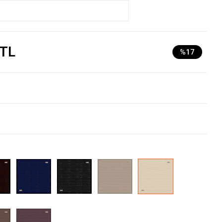
 TL
%17