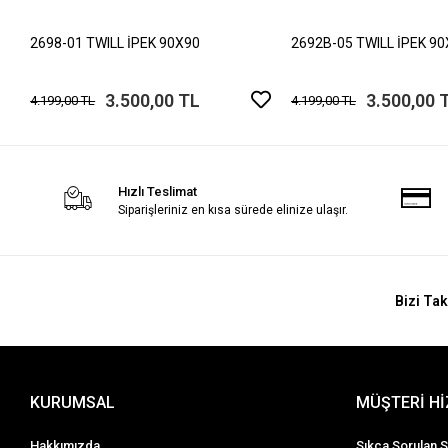
2698-01 TWILL İPEK 90X90
2692B-05 TWILL İPEK 9
3.500,00 TL
3.500,00 
4.199,00 TL
4.199,00 TL
Hızlı Teslimat
Siparişleriniz en kısa sürede elinize ulaşır.
Bizi Tak
KURUMSAL
MÜŞTERİ H
Hakkımızda
Sıkça Sorulan S