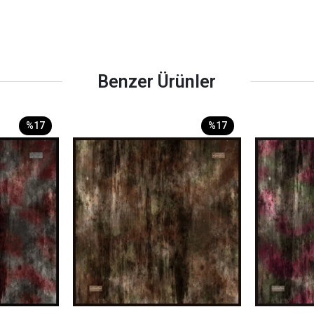
Benzer Ürünler
%17
%17