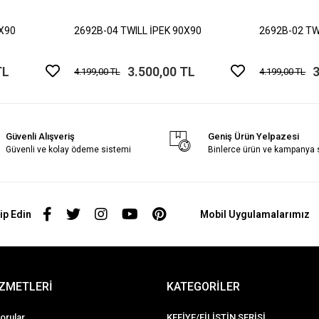
0X90
2692B-04 TWILL İPEK 90X90
2692B-02 TW
TL
3.500,00 TL
3
4.199,00 TL
4.199,00 TL
Güvenli Alışveriş
Geniş Ürün Yelpazesi
Güvenli ve kolay ödeme sistemi
Binlerce ürün ve kampanya
ip Edin
Mobil Uygulamalarımız
İZMETLERİ
KATEGORİLER
orular
KEFİYE/FİLİSTİN SERİSİ