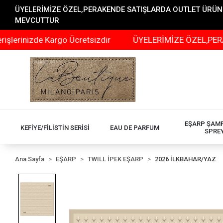
ÜYELERİMİZE ÖZEL,PERAKENDE SATIŞLARDA OUTLET ÜRÜNLER
MEVCUTTUR
izde Kargo Ücretsizdir
ÜYELERİMİZE ÖZEL,PERAKENDE 
EŞARP ŞAM
KEFİYE/FİLİSTİN SERİSİ
EAU DE PARFUM
SPRE
Ana Sayfa
EŞARP
TWILL İPEK EŞARP
2026 İLKBAHAR/YAZ