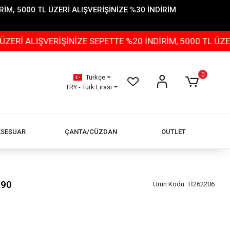
İM, 5000 TL ÜZERİ ALIŞVERİŞİNİZE %30 İNDİRİM
IŞVERİŞİNİZE SEPETTE %20 İNDİRİM, 5000 TL ÜZERİ ALI
0
Türkçe
TRY - Türk Lirası
KSESUAR
ÇANTA/CÜZDAN
OUTLET
X90
Ürün Kodu:
Tİ262206