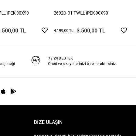
4
ILL İPEK 90X90
2692B-01 TWILL İPEK 90X90
.500,00 TL
3.500,00 TL
4.199,00 TL
7 / 24 DESTEK
 seçeneği
Öneri ve şikayetlerinizi bize iletebilirsiniz.
BİZE ULAŞIN