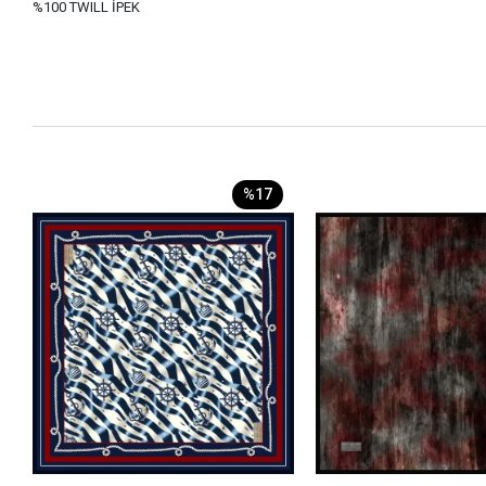
%100 TWILL İPEK
%17