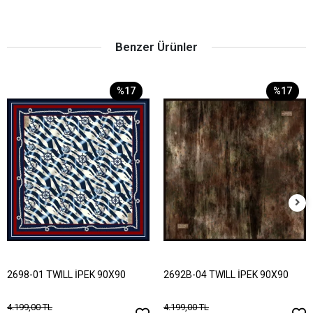
Benzer Ürünler
%17
%17
2698-01 TWILL İPEK 90X90
2692B-04 TWILL İPEK 90X90
4.199,00 TL
4.199,00 TL