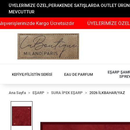
ÜYELERİMİZE ÖZEL,PERAKENDE SATIŞLARDA OUTLET ÜRÜNLER
MEVCUTTUR
rinizde Kargo Ücretsizdir
ÜYELERİMİZE ÖZEL,PERAKEN
EŞARP ŞAM
KEFİYE/FİLİSTİN SERİSİ
EAU DE PARFUM
SPRE
Ana Sayfa
EŞARP
SURA İPEK EŞARP
2026 İLKBAHAR/YAZ