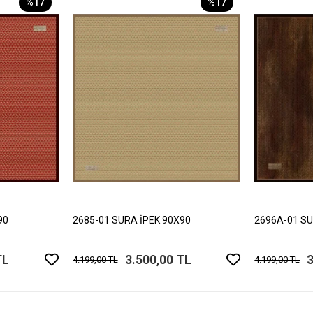
%17
%17
90
2685-01 SURA İPEK 90X90
2696A-01 SU
TL
3.500,00 TL
3
4.199,00 TL
4.199,00 TL