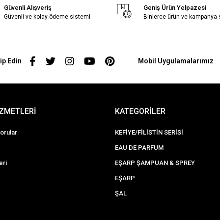
Güvenli Alışveriş
Geniş Ürün Yelpazesi
Güvenli ve kolay ödeme sistemi
Binlerce ürün ve kampanya
ip Edin
Mobil Uygulamalarımız
İZMETLERİ
KATEGORİLER
orular
KEFİYE/FİLİSTİN SERİSİ
EAU DE PARFUM
eri
EŞARP ŞAMPUAN & SPREY
EŞARP
ŞAL