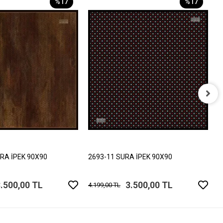
%17
%17
2
4
RA İPEK 90X90
2693-11 SURA İPEK 90X90
.500,00 TL
3.500,00 TL
4.199,00 TL