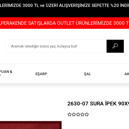
İMİZDE 3000 TL ve ÜZERİ ALIŞVERİŞİNİZE SEPETTE %20 İNDİR
DE SATIŞLARDA OUTLET ÜRÜNLERİMİZDE 3000 TL ve ÜZERİ
PUAN &
EŞARP
ŞAL
A
Y
2630-07 SURA İPEK 90X