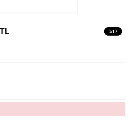
 TL
%17
.