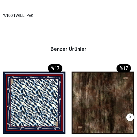
%100 TWILL İPEK
Benzer Ürünler
%17
%17