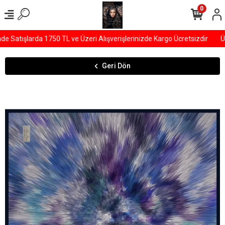
0
Satışlarda 1750 TL ve Üzeri Alışverişlerinizde Kargo Ücretsizdir
ÜY
Geri Dön