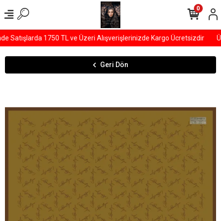
0
Satışlarda 1750 TL ve Üzeri Alışverişlerinizde Kargo Ücretsizdir
ÜY
Geri Dön