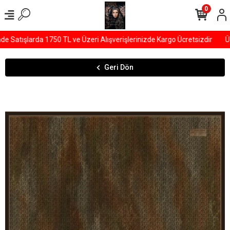
0
Satışlarda 1750 TL ve Üzeri Alışverişlerinizde Kargo Ücretsizdir
ÜY
Geri Dön