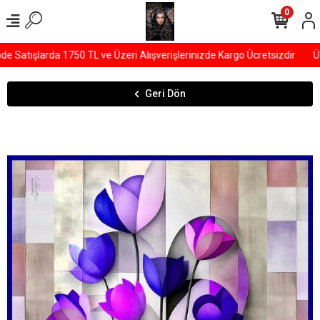
0
Satışlarda 1750 TL ve Üzeri Alışverişlerinizde Kargo Ücretsizdir
ÜYE
Geri Dön