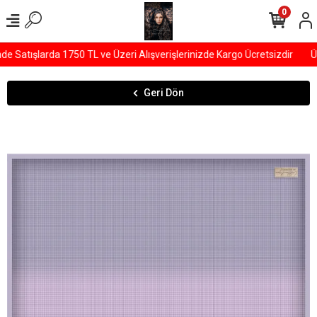
0
Satışlarda 1750 TL ve Üzeri Alışverişlerinizde Kargo Ücretsizdir
ÜY
Geri Dön