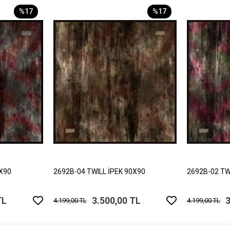
%17
%17
0X90
2692B-04 TWILL İPEK 90X90
2692B-02 TW
TL
3.500,00 TL
3
4.199,00 TL
4.199,00 TL