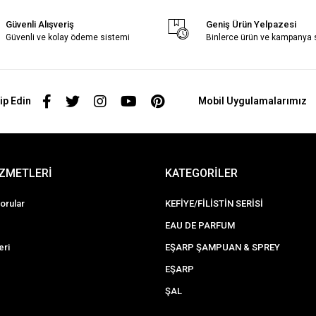
Güvenli Alışveriş
Geniş Ürün Yelpazesi
Güvenli ve kolay ödeme sistemi
Binlerce ürün ve kampanya
ip Edin
Mobil Uygulamalarımız
İZMETLERİ
KATEGORİLER
orular
KEFİYE/FİLİSTİN SERİSİ
EAU DE PARFUM
eri
EŞARP ŞAMPUAN & SPREY
EŞARP
ŞAL