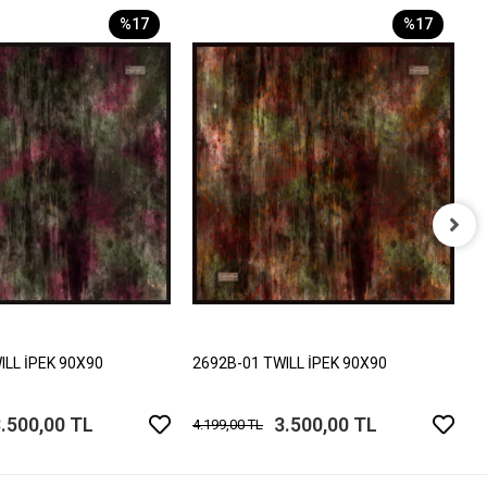
%17
%17
2
4
ILL İPEK 90X90
2692B-01 TWILL İPEK 90X90
.500,00 TL
3.500,00 TL
4.199,00 TL