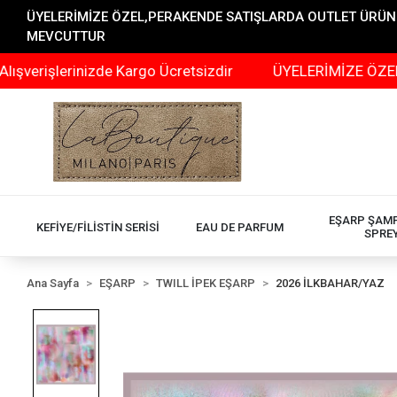
ÜYELERİMİZE ÖZEL,PERAKENDE SATIŞLARDA OUTLET ÜRÜNLER
MEVCUTTUR
şlerinizde Kargo Ücretsizdir
ÜYELERİMİZE ÖZEL,PERAK
EŞARP ŞAM
KEFİYE/FİLİSTİN SERİSİ
EAU DE PARFUM
SPRE
Ana Sayfa
EŞARP
TWILL İPEK EŞARP
2026 İLKBAHAR/YAZ