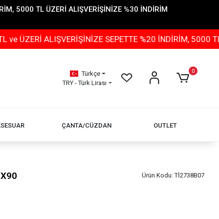
İM, 5000 TL ÜZERİ ALIŞVERİŞİNİZE %30 İNDİRİM
Rİ ALIŞVERİŞİNİZE SEPETTE %20 İNDİRİM, 5000 TL ÜZER
0
Türkçe
TRY - Türk Lirası
KSESUAR
ÇANTA/CÜZDAN
OUTLET
0X90
Ürün Kodu:
Tİ2738B07