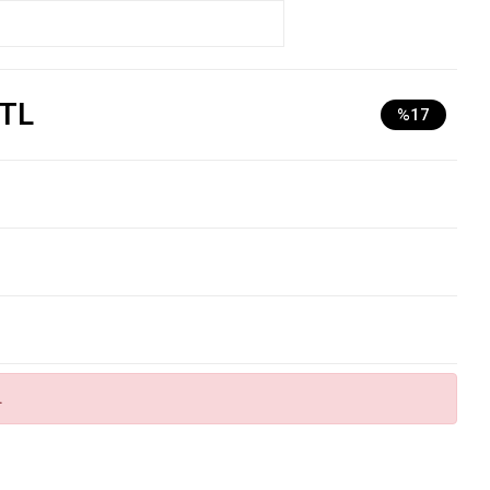
 TL
%17
.