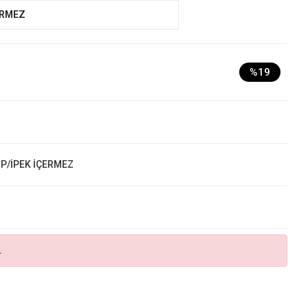
ERMEZ
%19
RP/İPEK İÇERMEZ
.