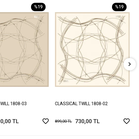
%19
%19
C
8
WILL 1808-03
CLASSICAL TWILL 1808-02
0,00 TL
730,00 TL
899,00 TL