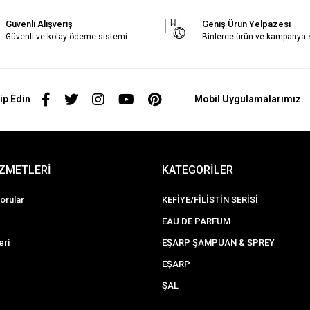
Güvenli Alışveriş
Geniş Ürün Yelpazesi
Güvenli ve kolay ödeme sistemi
Binlerce ürün ve kampanya
ip Edin
Mobil Uygulamalarımız
İZMETLERİ
KATEGORİLER
orular
KEFİYE/FİLİSTİN SERİSİ
EAU DE PARFUM
eri
EŞARP ŞAMPUAN & SPREY
EŞARP
ŞAL