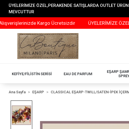
ÜYELERİMİZE ÖZEL,PERAKENDE SATIŞLARDA OUTLET ÜRÜNLER
MEVCUTTUR
lerinizde Kargo Ücretsizdir
ÜYELERİMİZE ÖZEL,PERAKE
EŞARP ŞAM
KEFİYE/FİLİSTİN SERİSİ
EAU DE PARFUM
SPRE
Ana Sayfa
EŞARP
CLASSICAL EŞARP-TWILL/SATEN-İPEK İÇER