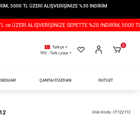
İM, 5000 TL ÜZERİ ALIŞVERİŞİNİZE %30 İNDİRİM
İ ALIŞVERİŞİNİZE SEPETTE %20 İNDİRİM, 5000 TL ÜZERİ
0
Türkçe
TRY - Türk Lirası
KSESUAR
ÇANTA/CÜZDAN
OUTLET
12
Ürün Kodu:
CT122112