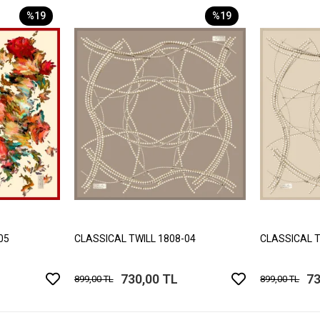
%19
%19
05
CLASSICAL TWILL 1808-04
CLASSICAL T
730,00 TL
73
899,00 TL
899,00 TL