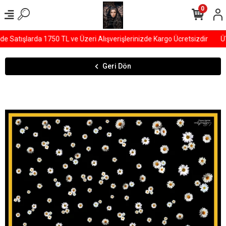
0
Satışlarda 1750 TL ve Üzeri Alışverişlerinizde Kargo Ücretsizdir
ÜY
Geri Dön