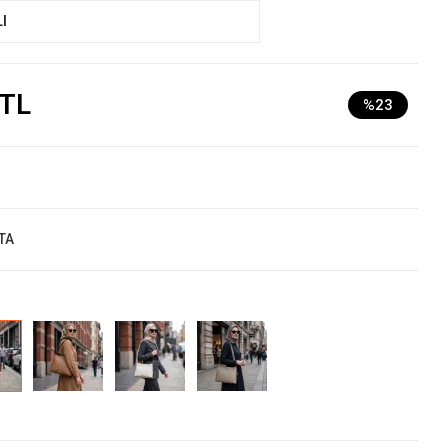
I
 TL
%23
TA