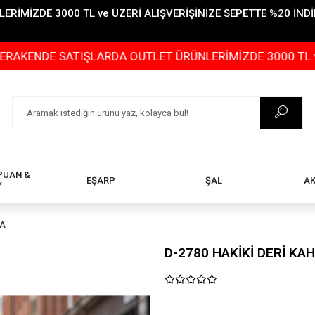
İMİZDE 3000 TL ve ÜZERİ ALIŞVERİŞİNİZE SEPETTE %20 İNDİR
SATIŞLARDA OUTLET ÜRÜNLERİMİZDE 3000 TL ve ÜZERİ AL
PUAN &
EŞARP
ŞAL
A
Y
TA
D-2780 HAKİKİ DERİ KA