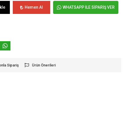
kle
Hemen Al
WHATSAPP İLE SİPARİŞ VER
onla Sipariş
Ürün Önerileri