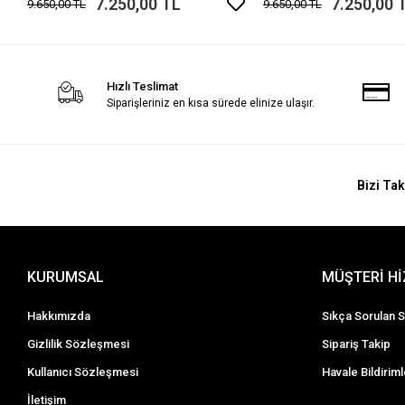
7.250,00 TL
7.250,00 
9.650,00 TL
9.650,00 TL
Hızlı Teslimat
Siparişleriniz en kısa sürede elinize ulaşır.
Bizi Tak
KURUMSAL
MÜŞTERİ H
Hakkımızda
Sıkça Sorulan S
Gizlilik Sözleşmesi
Sipariş Takip
Kullanıcı Sözleşmesi
Havale Bildiriml
İletişim