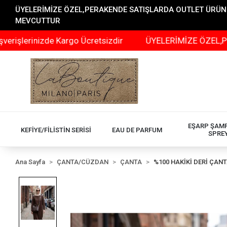
ÜYELERİMİZE ÖZEL,PERAKENDE SATIŞLARDA OUTLET ÜRÜNLER
MEVCUTTUR
izde Kargo Ücretsizdir
ÜYELERİMİZE ÖZEL,PERAKENDE 
EŞARP ŞAM
KEFİYE/FİLİSTİN SERİSİ
EAU DE PARFUM
SPRE
Ana Sayfa
ÇANTA/CÜZDAN
ÇANTA
%100 HAKİKİ DERİ ÇAN