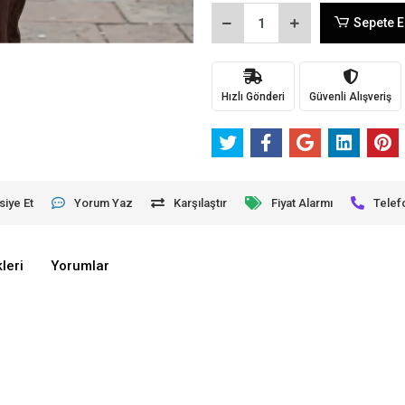
Sepete E
Hızlı Gönderi
Güvenli Alışveriş
siye Et
Yorum Yaz
Karşılaştır
Fiyat Alarmı
Telef
leri
Yorumlar