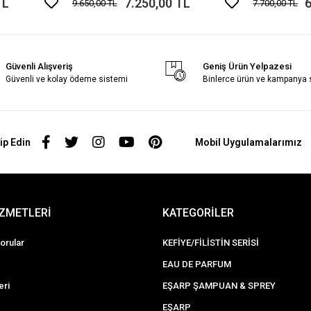
TL
7.250,00 TL
6
9.650,00 TL
7.700,00 TL
Güvenli Alışveriş
Geniş Ürün Yelpazesi
Güvenli ve kolay ödeme sistemi
Binlerce ürün ve kampanya
ip Edin
Mobil Uygulamalarımız
İZMETLERİ
KATEGORİLER
orular
KEFİYE/FİLİSTİN SERİSİ
EAU DE PARFUM
eri
EŞARP ŞAMPUAN & SPREY
EŞARP