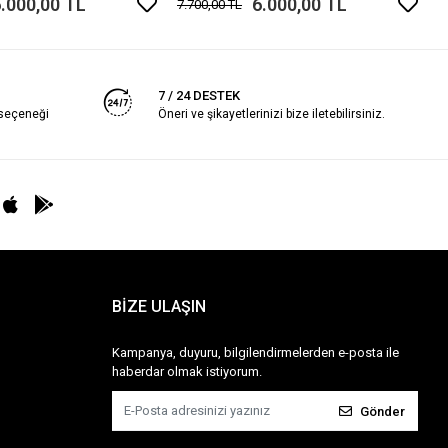
.000,00 TL
6.000,00 TL
7.700,00 TL
7 / 24 DESTEK
 seçeneği
Öneri ve şikayetlerinizi bize iletebilirsiniz.
BİZE ULAŞIN
Kampanya, duyuru, bilgilendirmelerden e-posta ile
haberdar olmak istiyorum.
Gönder