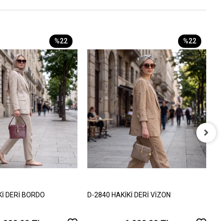
%22
%22
D
7
Kİ DERİ BORDO
D-2840 HAKİKİ DERİ VİZON