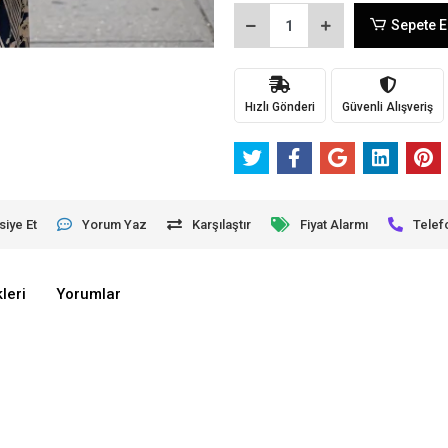
Sepete E
Hızlı Gönderi
Güvenli Alışveriş
siye Et
Yorum Yaz
Karşılaştır
Fiyat Alarmı
Telef
leri
Yorumlar