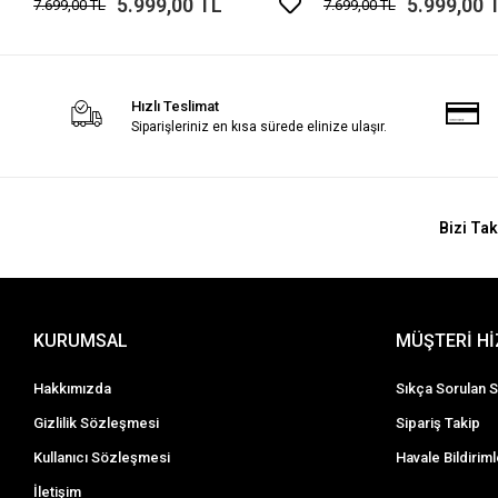
5.999,00 TL
5.999,00 
7.699,00 TL
7.699,00 TL
Hızlı Teslimat
Siparişleriniz en kısa sürede elinize ulaşır.
Bizi Tak
KURUMSAL
MÜŞTERİ H
Hakkımızda
Sıkça Sorulan S
Gizlilik Sözleşmesi
Sipariş Takip
Kullanıcı Sözleşmesi
Havale Bildiriml
İletişim