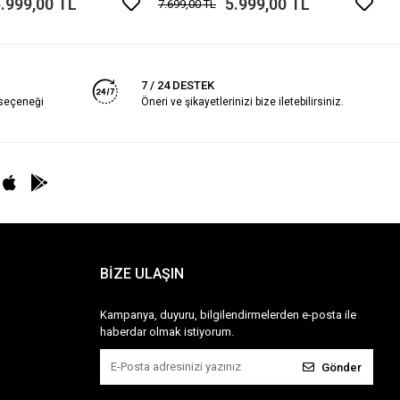
.999,00 TL
5.999,00 TL
7.699,00 TL
7 / 24 DESTEK
 seçeneği
Öneri ve şikayetlerinizi bize iletebilirsiniz.
BİZE ULAŞIN
Kampanya, duyuru, bilgilendirmelerden e-posta ile
haberdar olmak istiyorum.
Gönder