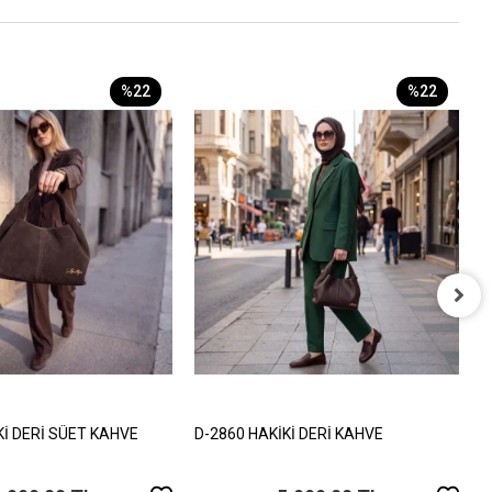
%22
%22
D
7
Kİ DERİ SÜET KAHVE
D-2860 HAKİKİ DERİ KAHVE