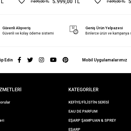
TL
5.999,00 TL
5
7.699,00 TL
7.699,00 TL
Güvenli Alışveriş
Geniş Ürün Yelpazesi
Güvenli ve kolay ödeme sistemi
Binlerce ürün ve kampanya
ip Edin
Mobil Uygulamalarımız
İZMETLERİ
KATEGORİLER
orular
KEFİYE/FİLİSTİN SERİSİ
EAU DE PARFUM
eri
EŞARP ŞAMPUAN & SPREY
EŞARP