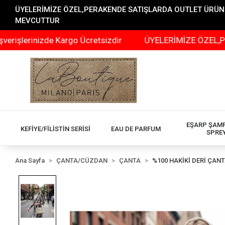
ÜYELERİMİZE ÖZEL,PERAKENDE SATIŞLARDA OUTLET ÜRÜNLER
MEVCUTTUR
nizde Kargo Ücretsizdir
ÜYELERİMİZE ÖZEL,PERAKENDE
EŞARP ŞAM
KEFİYE/FİLİSTİN SERİSİ
EAU DE PARFUM
SPRE
Ana Sayfa
ÇANTA/CÜZDAN
ÇANTA
%100 HAKİKİ DERİ ÇAN