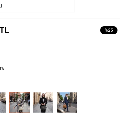
I
 TL
%25
TA