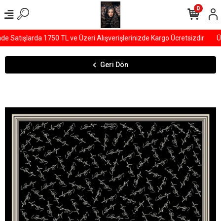
0
 Satışlarda 1750 TL ve Üzeri Alışverişlerinizde Kargo Ücretsizdir
ÜY
Geri Dön