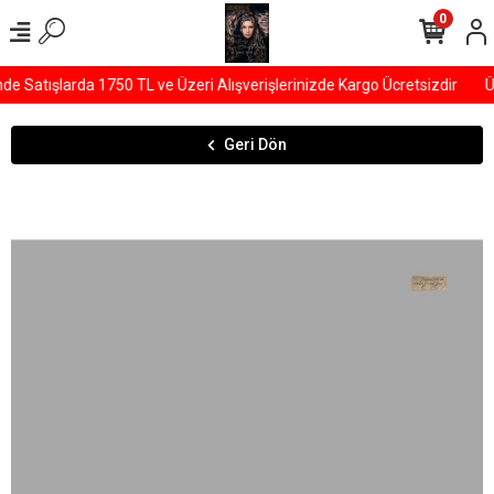
0
 Satışlarda 1750 TL ve Üzeri Alışverişlerinizde Kargo Ücretsizdir
Ü
Geri Dön