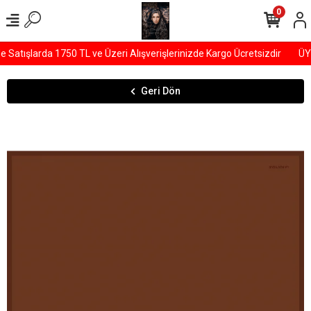
0
atışlarda 1750 TL ve Üzeri Alışverişlerinizde Kargo Ücretsizdir
ÜYE
Geri Dön