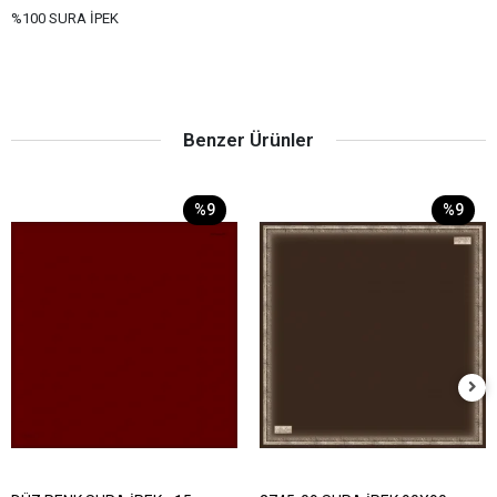
%100 SURA İPEK
Benzer Ürünler
%9
%9