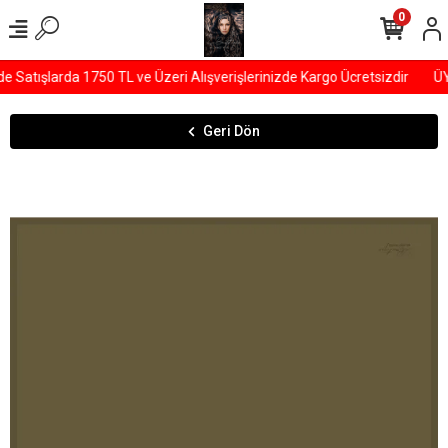
0
Satışlarda 1750 TL ve Üzeri Alışverişlerinizde Kargo Ücretsizdir
ÜYE
Geri Dön