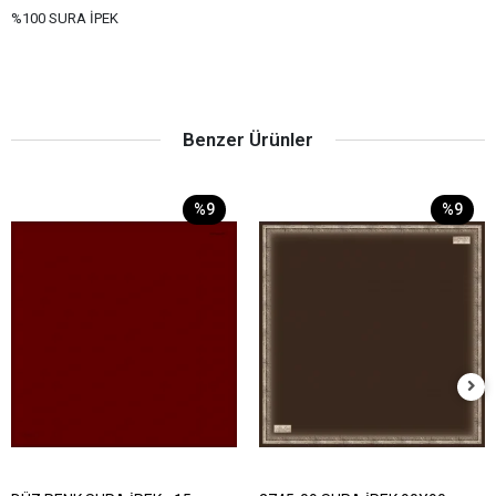
%100 SURA İPEK
Benzer Ürünler
%9
%9