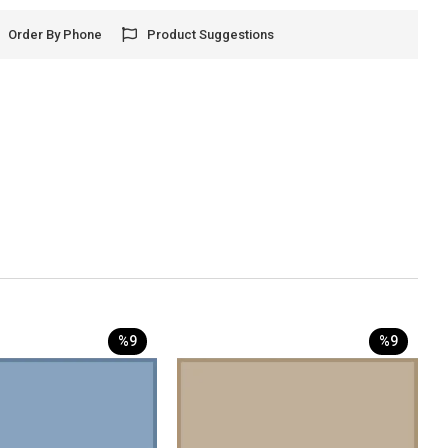
Order By Phone
Product Suggestions
%9
%9