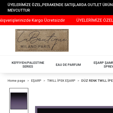
ÜYELERİMİZE ÖZEL,PERAKENDE SATIŞLARDA OUTLET ÜRÜNLER
MEVCUTTUR
şlerinizde Kargo Ücretsizdir
ÜYELERİMİZE ÖZEL,PERAK
KEFFIYEH/PALESTINE
EŞARP ŞAM
EAU DE PARFUM
SERIES
SPRE
Home page
EŞARP
TWILL İPEK EŞARP
DÜZ RENK TWILL İP