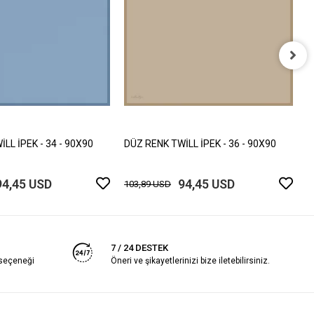
D
1
LL İPEK - 34 - 90X90
DÜZ RENK TWİLL İPEK - 36 - 90X90
94,45 USD
94,45 USD
103,89 USD
7 / 24 DESTEK
 seçeneği
Öneri ve şikayetlerinizi bize iletebilirsiniz.