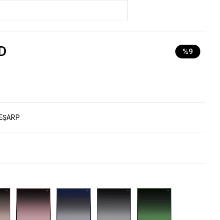
D
%9
 EŞARP