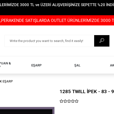
İMİZDE 3000 TL ve ÜZERİ ALIŞVERİŞİNİZE SEPETTE %20 İNDİR
ENDE SATIŞLARDA OUTLET ÜRÜNLERİMİZDE 3000 TL ve ÜZE
PUAN &
EŞARP
ŞAL
A
Y
EK EŞARP
1285 TWILL İPEK - 83 - 