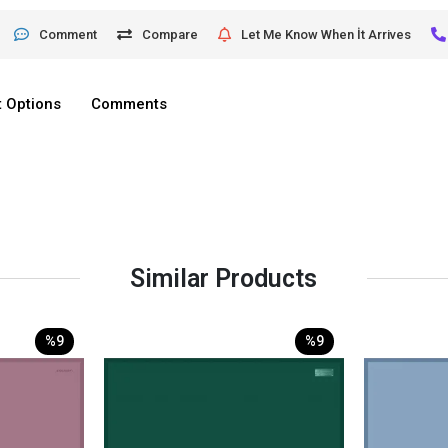
Comment
Compare
Let Me Know When İt Arrives
 Options
Comments
Similar Products
%9
%9