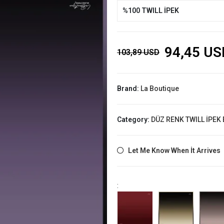
%100 TWILL İPEK
94,45 US
103,89 USD
Brand:
La Boutique
Category:
DÜZ RENK TWILL İPEK
Let Me Know When İt Arrives
: