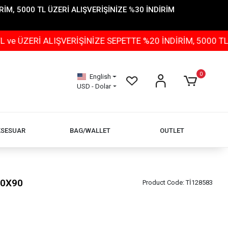
İM, 5000 TL ÜZERİ ALIŞVERİŞİNİZE %30 İNDİRİM
Rİ ALIŞVERİŞİNİZE SEPETTE %20 İNDİRİM, 5000 TL ÜZER
0
English
USD - Dolar
KSESUAR
BAG/WALLET
OUTLET
90X90
Product Code:
Tİ128583