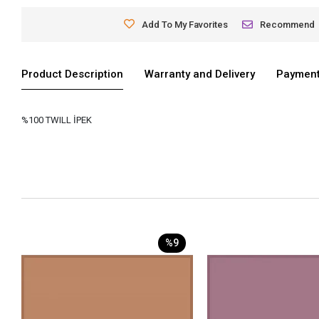
Add To My Favorites
Recommend
Product Description
Warranty and Delivery
Payment
%100 TWILL İPEK
%9