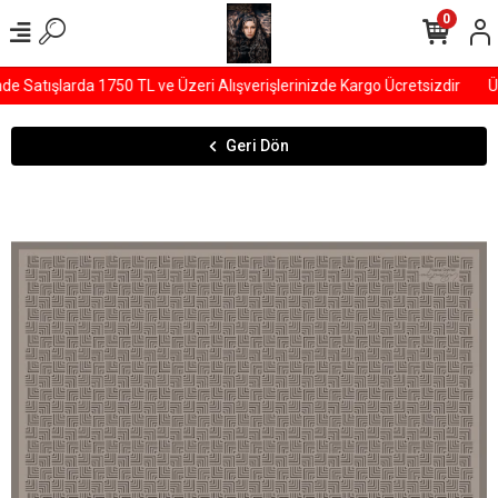
0
Satışlarda 1750 TL ve Üzeri Alışverişlerinizde Kargo Ücretsizdir
ÜY
Geri Dön