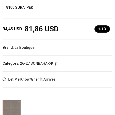
%100 SURA İPEK
81,86 USD
94,45 USD
%13
Brand:
La Boutique
Category:
26-27 SONBAHAR/KIŞ
Let Me Know When İt Arrives
: