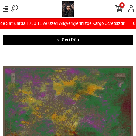
0
Satışlarda 1750 TL ve Üzeri Alışverişlerinizde Kargo Ücretsizdir
ÜYE
Geri Dön