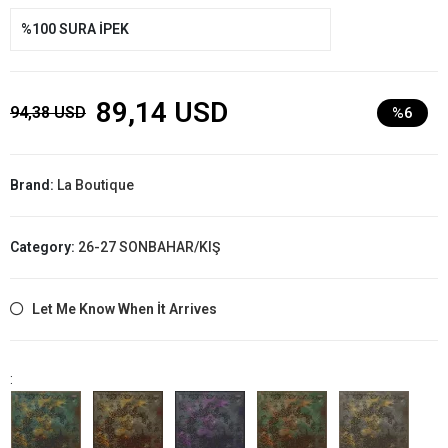
%100 SURA İPEK
89,14 USD
94,38 USD
%6
Brand:
La Boutique
Category:
26-27 SONBAHAR/KIŞ
Let Me Know When İt Arrives
: