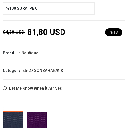
%100 SURA İPEK
81,80 USD
94,38 USD
%13
Brand:
La Boutique
Category:
26-27 SONBAHAR/KIŞ
Let Me Know When İt Arrives
: