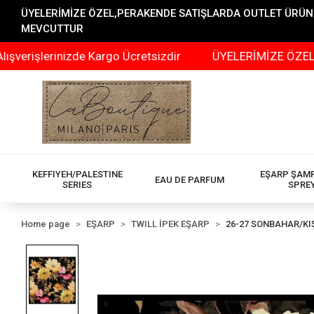
ÜYELERİMİZE ÖZEL,PERAKENDE SATIŞLARDA OUTLET ÜRÜNLER
MEVCUTTUR
rinizde Kargo Ücretsizdir
ÜYELERİMİZE ÖZEL,PERAKEND
KEFFIYEH/PALESTINE
EŞARP ŞAM
EAU DE PARFUM
SERIES
SPRE
Home page
EŞARP
TWILL İPEK EŞARP
26-27 SONBAHAR/KI