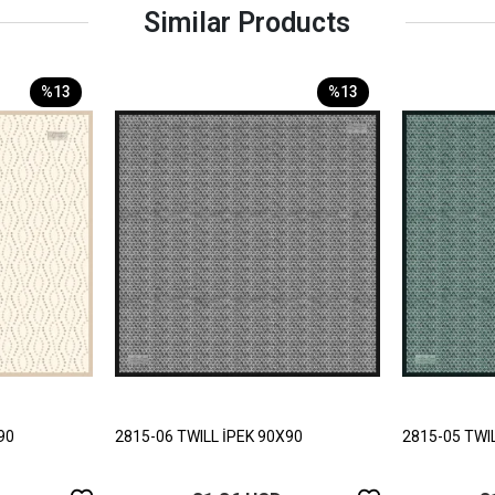
Similar Products
%13
%13
90
2815-06 TWILL İPEK 90X90
2815-05 TWI