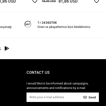
1,86 USD
81,86 USD
94,45 USD
7 / 24 DESTEK
 seçeneği
Öneri ve şikayetlerinizi bize iletebilirsiniz.
CONTACT US
I would like to be informed about campaigns,
announcements and notifications by e-mail.
Send