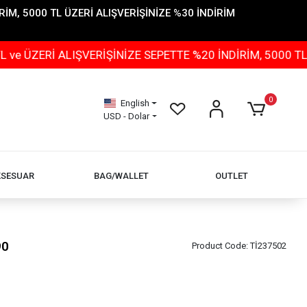
İM, 5000 TL ÜZERİ ALIŞVERİŞİNİZE %30 İNDİRİM
ALIŞVERİŞİNİZE SEPETTE %20 İNDİRİM, 5000 TL ÜZERİ A
0
English
USD - Dolar
KSESUAR
BAG/WALLET
OUTLET
90
Product Code:
Tİ237502