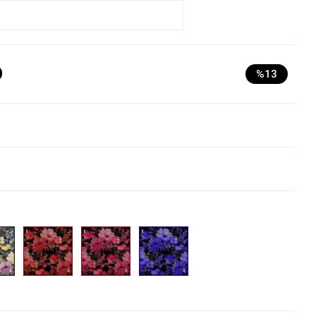
D
%13