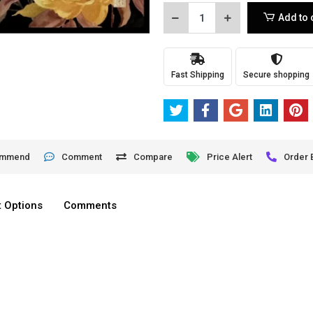
Add to 
Fast Shipping
Secure shopping
ommend
Comment
Compare
Price Alert
Order 
 Options
Comments