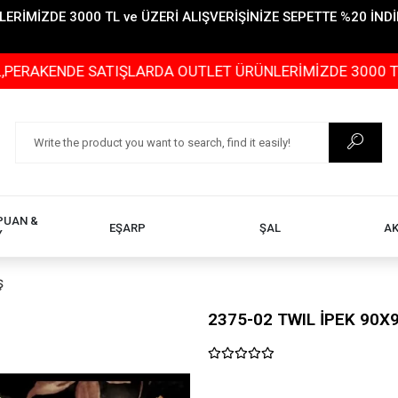
İMİZDE 3000 TL ve ÜZERİ ALIŞVERİŞİNİZE SEPETTE %20 İNDİR
E SATIŞLARDA OUTLET ÜRÜNLERİMİZDE 3000 TL ve ÜZERİ 
PUAN &
EŞARP
ŞAL
A
Y
Ş
2375-02 TWIL İPEK 90X