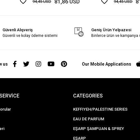
81,86 USD
8
94,45 USD
94,45 USD
Güvenli Alışveriş
Geniş Ürün Yelpazesi
Güvenli ve kolay ödeme sistemi
Binlerce ürün ve kampanya
w us
Our Mobile Applications
SERVİCE
CATEGORİES
orular
KEFFIYEH/PALESTINE SERIES
EAU DE PARFUM
eri
EŞARP ŞAMPUAN & SPREY
EŞARP