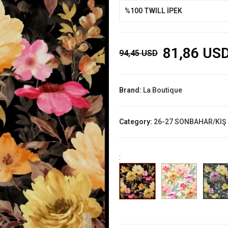
%100 TWILL İPEK
81,86 US
94,45 USD
Brand:
La Boutique
Category:
26-27 SONBAHAR/KIŞ
: