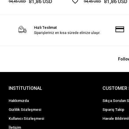
81,86 USD
81,86 USD
94,45 USD
94,45 USD
Hızlı Teslimat
Siparişleriniz en kısa sürede elinize ulaşır.
Follo
INSTİTUTİONAL
CUSTOMER 
Hakkımızda
Sıkça Sorulan S
Gizlilik Sözleşmesi
Sipariş Takip
Kullanıcı Sözleşmesi
Havale Bildiriml
İletişim