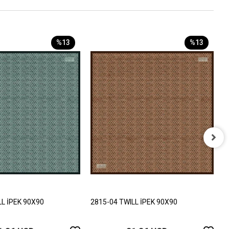
%13
%13
2
9
LL İPEK 90X90
2815-04 TWILL İPEK 90X90