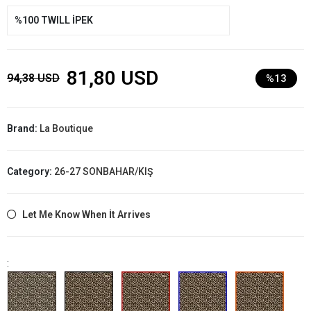
%100 TWILL İPEK
81,80 USD
94,38 USD
%13
Brand:
La Boutique
Category:
26-27 SONBAHAR/KIŞ
Let Me Know When İt Arrives
: